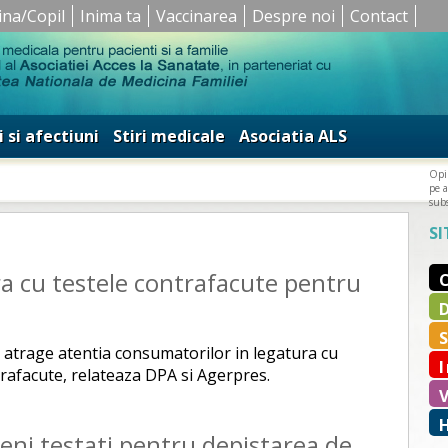
ina/Copil
Inima ta
Vaccinarea
Despre noi
Contact
i si afectiuni
Stiri medicale
Asociatia ALS
Opin
pe a
subs
SI
a cu testele contrafacute pentru
e atrage atentia consumatorilor in legatura cu
trafacute, relateaza DPA si Agerpres.
eni testati pentru depistarea de