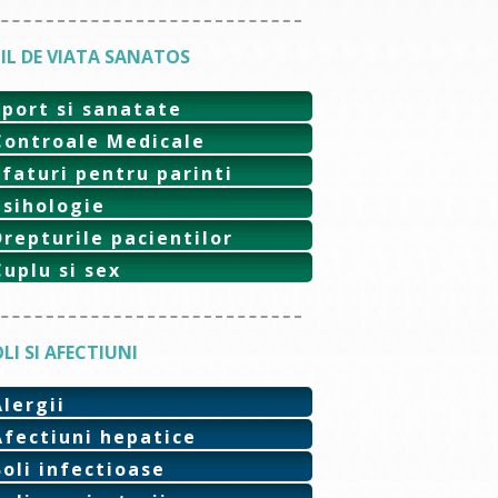
IL DE VIATA SANATOS
Sport si sanatate
Controale Medicale
Sfaturi pentru parinti
Psihologie
Drepturile pacientilor
Cuplu si sex
LI SI AFECTIUNI
Alergii
Afectiuni hepatice
Boli infectioase