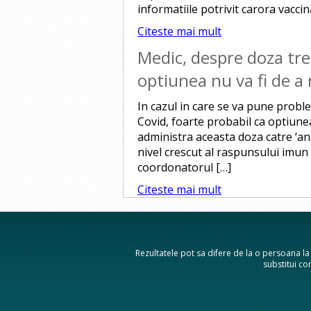
informatiile potrivit carora vaccin
Citeste mai mult
Medic, despre doza trei
optiunea nu va fi de a
In cazul in care se va pune proble
Covid, foarte probabil ca optiunea
administra aceasta doza catre ‘a
nivel crescut al raspunsului imu
coordonatorul […]
Citeste mai mult
Rezultatele pot sa difere de la o persoana la a
substitui con