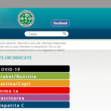
iile medicilor, sfaturile si orice alte informatii disponibile
cest site au scop informativ si educational. Ele nu pot
titui consultul medical direct si nici diagnosticul stabilit
TE-URI DEDICATE
COVID-19
Diabet/Nutritie
Sarcina/Copil
Inima ta
Vaccinarea
Hepatita C