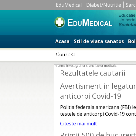
EduMedical
Diabet/Nutritie
Sarc
Acasa
Stil de viata sanatos
Bol
Contact
in urma investigatiilor si analizelor medicale.
Rezultatele cautarii
Avertisment in legatur
anticorpi Covid-19
Politia federala americana (FBI) l
testele de anticorpi Covid-19 con
Citeste mai mult
Primii 500 de bucurest