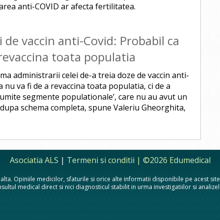
area anti-COVID ar afecta fertilitatea.
 de vaccin anti-Covid: Probabil ca
 revaccina toata populatia
ma administrarii celei de-a treia doze de vaccin anti-
 nu va fi de a revaccina toata populatia, ci de a
numite segmente populationale’, care nu au avut un
n dupa schema completa, spune Valeriu Gheorghita,
Asociatia ALS
|
Termeni si conditii
| ©2026 Edumedical
lta. Opiniile medicilor, sfaturile si orice alte informatii disponibile pe acest si
sultul medical direct si nici diagnosticul stabilit in urma investigatiilor si analiz