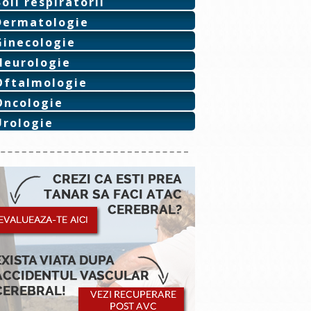
Boli respiratorii
Dermatologie
Ginecologie
Neurologie
Oftalmologie
Oncologie
Urologie