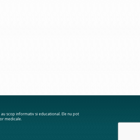
te au scop informativ si educational. Ele nu pot
elor medicale.