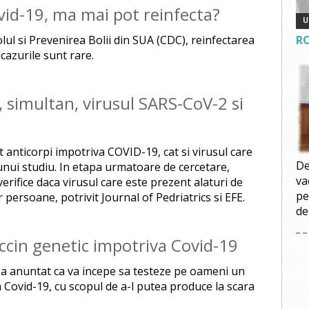
vid-19, ma mai pot reinfecta?
l si Prevenirea Bolii din SUA (CDC), reinfectarea
R
cazurile sunt rare.
, simultan, virusul SARS-CoV-2 si
at anticorpi impotriva COVID-19, cat si virusul care
De
unui studiu. In etapa urmatoare de cercetare,
va
verifice daca virusul care este prezent alaturi de
pe
r persoane, potrivit Journal of Pedriatrics si EFE.
de
ccin genetic impotriva Covid-19
a anuntat ca va incepe sa testeze pe oameni un
a Covid-19, cu scopul de a-l putea produce la scara