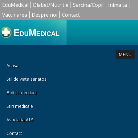
EduMedical
Diabet/Nutritie
Sarcina/Copil
Inima ta
Vaccinarea
Despre noi
Contact
MENU
Acasa
Stil de viata sanatos
Boli si afectiuni
Stiri medicale
Asociatia ALS
Contact