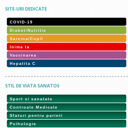
SITE-URI DEDICATE
COVID-19
Diabet/Nutritie
Sarcina/Copil
Inima ta
Vaccinarea
Hepatita C
STIL DE VIATA SANATOS
Sport si sanatate
Controale Medicale
Sfaturi pentru parinti
Psihologie