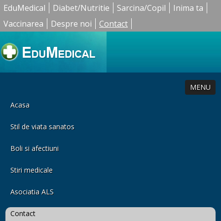
EduMedical
Diabet/Nutritie
Sarcina/Copil
Inima ta
Vaccinarea
Despre noi
Contact
MENU
Acasa
Stil de viata sanatos
Boli si afectiuni
Stiri medicale
Asociatia ALS
Contact