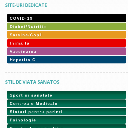
SITE-URI DEDICATE
COVID-19
Diabet/Nutritie
Sarcina/Copil
Inima ta
Vaccinarea
Hepatita C
STIL DE VIATA SANATOS
Sport si sanatate
Controale Medicale
Sfaturi pentru parinti
Psihologie