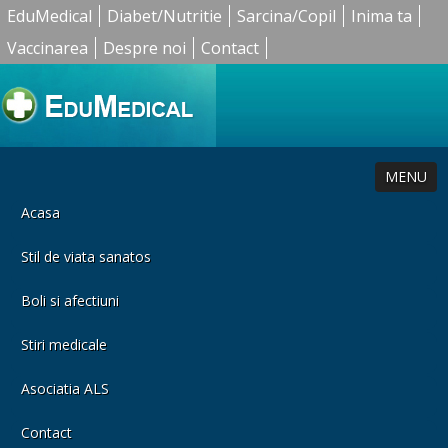
EduMedical
Diabet/Nutritie
Sarcina/Copil
Inima ta
Vaccinarea
Despre noi
Contact
MENU
Acasa
Stil de viata sanatos
Boli si afectiuni
Stiri medicale
Asociatia ALS
Contact