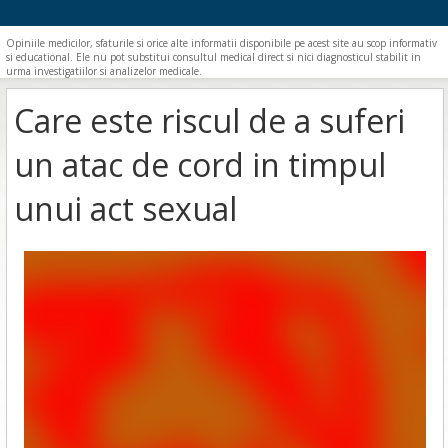
Opiniile medicilor, sfaturile si orice alte informatii disponibile pe acest site au scop informativ
si educational. Ele nu pot substitui consultul medical direct si nici diagnosticul stabilit in
urma investigatiilor si analizelor medicale.
Care este riscul de a suferi
un atac de cord in timpul
unui act sexual