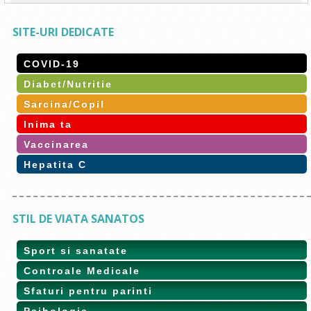
SITE-URI DEDICATE
COVID-19
Diabet/Nutritie
Sarcina/Copil
Inima ta
Vaccinarea
Hepatita C
STIL DE VIATA SANATOS
Sport si sanatate
Controale Medicale
Sfaturi pentru parinti
Psihologie