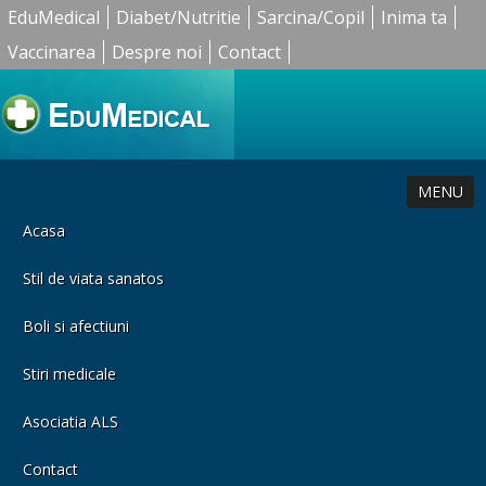
EduMedical
Diabet/Nutritie
Sarcina/Copil
Inima ta
Vaccinarea
Despre noi
Contact
MENU
Acasa
Stil de viata sanatos
Boli si afectiuni
Stiri medicale
Asociatia ALS
Contact