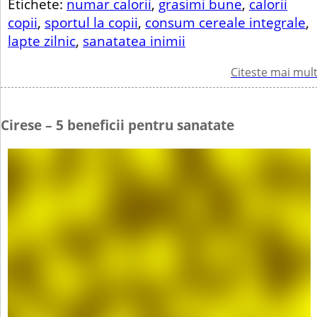
Etichete:
numar calorii
,
grasimi bune
,
calorii
copii
,
sportul la copii
,
consum cereale integrale
,
lapte zilnic
,
sanatatea inimii
Citeste mai mul
Cirese – 5 beneficii pentru sanatate