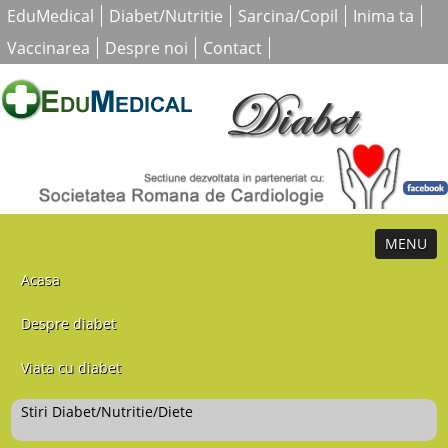
EduMedical
Diabet/Nutritie
Sarcina/Copil
Inima ta
Vaccinarea
Despre noi
Contact
MENU
Acasa
Despre diabet
Viata cu diabet
Stiri Diabet/Nutritie/Diete