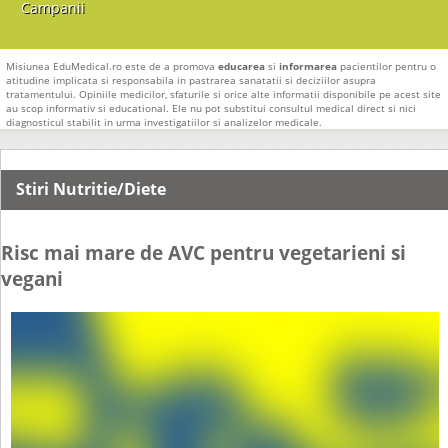
Campanii
Misiunea EduMedical.ro este de a promova
educarea
si
informarea
pacientilor pentru o
atitudine implicata si responsabila in pastrarea sanatatii si deciziilor asupra
tratamentului. Opiniile medicilor, sfaturile si orice alte informatii disponibile pe acest site
au scop informativ si educational. Ele nu pot substitui consultul medical direct si nici
diagnosticul stabilit in urma investigatiilor si analizelor medicale.
Stiri Nutritie/Diete
Risc mai mare de AVC pentru vegetarieni si
vegani