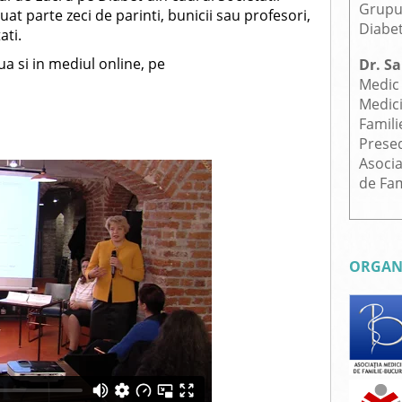
Grupu
uat parte zeci de parinti, bunicii sau profesori,
Diabe
ati.
ua si in mediul online, pe
Dr. S
Medic
Medic
Famili
Presed
Asocia
de Fam
ORGAN