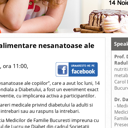
Spea
 alimentare nesanatoase ale
Prof. 
Radul
 ora 11:00,
nutriti
metab
Carol 
anatoase ale copiilor”, care a avut loc luni, 14
Bucure
ndiala a Diabetului, a fost un eveniment exact
ventie, cu implicarea activa a participantilor.
Dr. D
pareri medicale privind diabetului la adulti si
- Medi
s intrebari sau au raspuns la intrebari.
Medic
Famili
tia Medicilor de Familie Bucuresti impreuna cu
Presed
ul de Lucru pe Diabet din cadrul Societatii