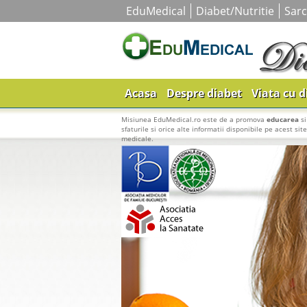
EduMedical
Diabet/Nutritie
Sarc
Acasa
Despre diabet
Viata cu d
Misiunea EduMedical.ro este de a promova
educarea
s
sfaturile si orice alte informatii disponibile pe acest sit
medicale.