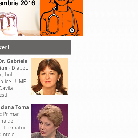
keri
Dr. Gabriela
ian
- Diabet,
e, boli
olice - UMF
Davila
sti
aciana Toma
c Primar
ina de
e, Formator -
intele