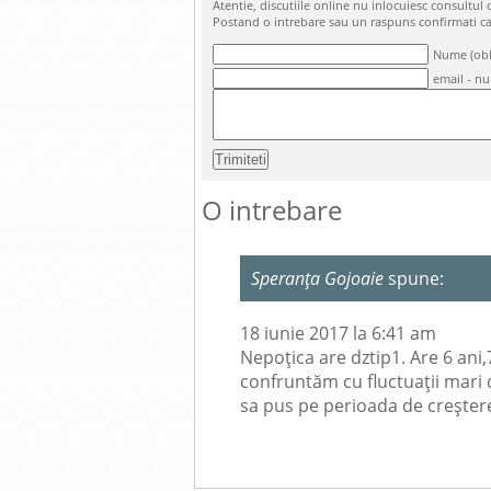
Atentie, discutiile online nu inlocuiesc consultu
Postand o intrebare sau un raspuns confirmati c
Nume (obl
email - nu
O intrebare
Speranța Gojoaie
spune:
18 iunie 2017 la 6:41 am
Nepoțica are dztip1. Are 6 ani,
confruntăm cu fluctuații mari d
sa pus pe perioada de creștere