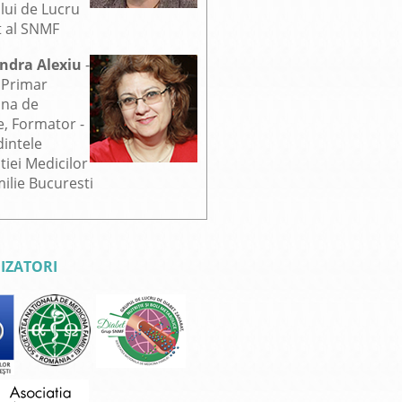
lui de Lucru
t al SNMF
andra Alexiu
-
 Primar
ina de
e, Formator -
intele
tiei Medicilor
ilie Bucuresti
IZATORI