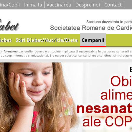
ina/Copil
Inima ta
Vaccinarea
Despre noi
Contact
iabet
Stiri Diabet/Nutritie/Diete
Campanii
i
informarea
pacientilor pentru o atitudine implicata si responsabila in pastrarea sanatatii si
e au scop informativ si educational. Ele nu pot substitui consultul medical direct si nici diagnos