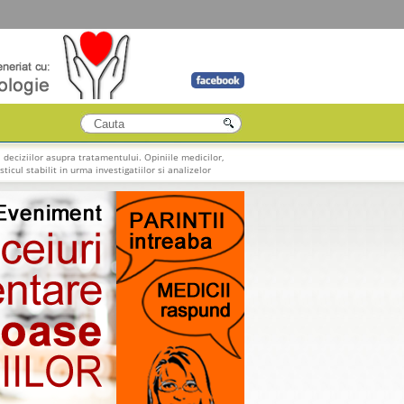
 deciziilor asupra tratamentului. Opiniile medicilor,
ticul stabilit in urma investigatiilor si analizelor