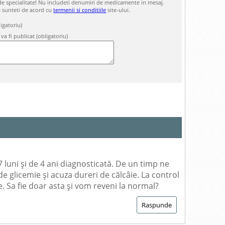
l de specialitate! Nu includeti denumiri de medicamente in mesaj.
a sunteti de acord cu
termenii si conditiile
site-ului.
igatoriu)
 va fi publicat (obligatoriu)
7 luni și de 4 ani diagnosticată. De un timp ne
e glicemie și acuza dureri de călcâie. La control
. Sa fie doar asta și vom reveni la normal?
Raspunde