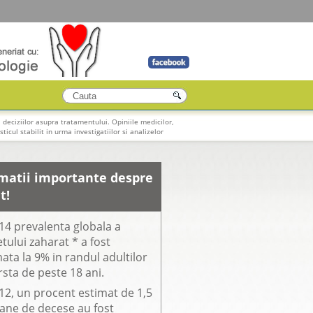
 deciziilor asupra tratamentului. Opiniile medicilor,
ticul stabilit in urma investigatiilor si analizelor
matii importante despre
t!
14 prevalenta globala a
tului zaharat * a fost
ata la 9% in randul adultilor
rsta de peste 18 ani.
12, un procent estimat de 1,5
oane de decese au fost