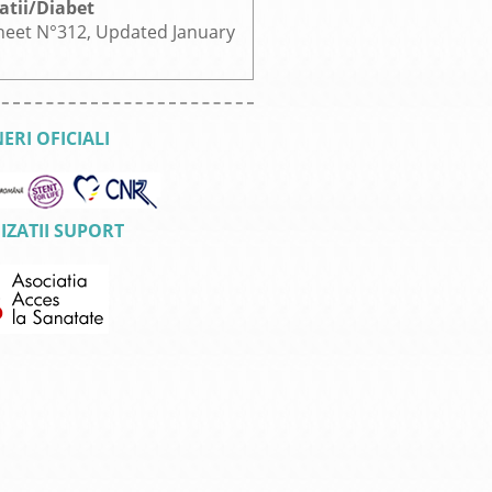
atii/Diabet
heet N°312, Updated January
ERI OFICIALI
ZATII SUPORT