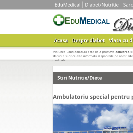
EduMedical
Diabet/Nutritie
Sarc
Acasa
Despre diabet
Viata cu d
Misiunea EduMedical.ro este de a promova
educarea
s
sfaturile si orice alte informatii disponibile pe acest sit
medicale.
Stiri Nutritie/Diete
Ambulatoriu special pentru p