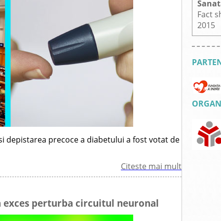
Sanat
Fact s
2015
PARTEN
ORGANI
si depistarea precoce a diabetului a fost votat de
Citeste mai mult
 exces perturba circuitul neuronal