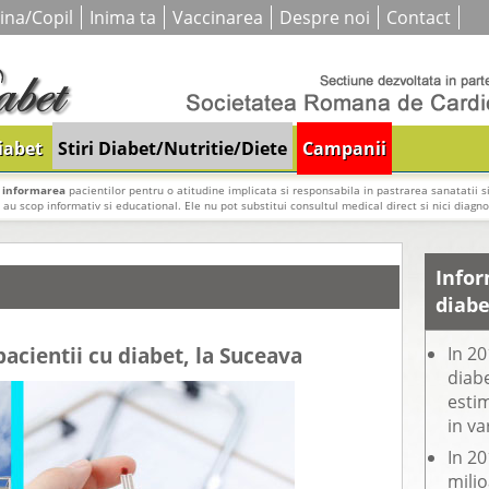
ina/Copil
Inima ta
Vaccinarea
Despre noi
Contact
iabet
Stiri Diabet/Nutritie/Diete
Campanii
i
informarea
pacientilor pentru o atitudine implicata si responsabila in pastrarea sanatatii si
e au scop informativ si educational. Ele nu pot substitui consultul medical direct si nici diagnos
Infor
diabe
acientii cu diabet, la Suceava
In 20
diabe
estim
in va
In 20
mili