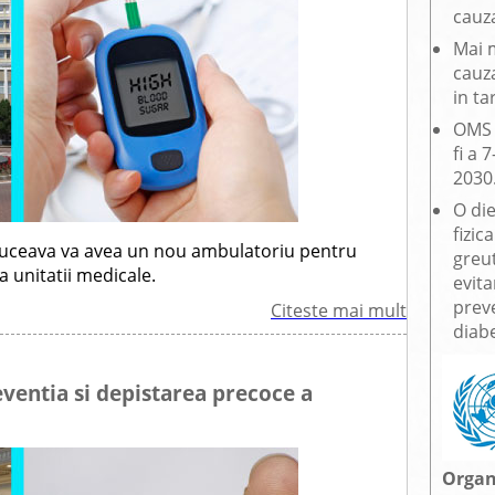
cauza
Mai 
cauz
in ta
OMS 
fi a 
2030
O die
fizic
 Suceava va avea un nou ambulatoriu pentru
greu
a unitatii medicale.
evit
preve
Citeste mai mult
diabe
eventia si depistarea precoce a
Organ