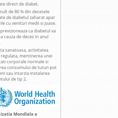
te direct de diabet.
mult de 80 % din decesele
ate de diabetul zaharat apar
rile cu venituri medii si joase.
previzioneaza ca diabetul va
7-a cauza de deces in anul
.
ta sanatoasa, activitatea
a regulata, mentinerea unei
tati corporale normale si
area consumului de tutun pot
ni sau intarzia instalarea
tului de tip 2.
izatia Mondiala a