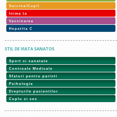
Sarcina/Copil
Inima ta
Vaccinarea
Hepatita C
STIL DE VIATA SANATOS
Sport si sanatate
Controale Medicale
Sfaturi pentru parinti
Psihologie
Drepturile pacientilor
Cuplu si sex