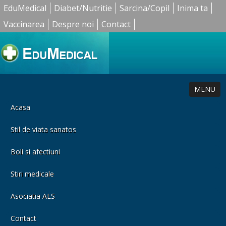
EduMedical
Diabet/Nutritie
Sarcina/Copil
Inima ta
Vaccinarea
Despre noi
Contact
MENU
Acasa
Stil de viata sanatos
Boli si afectiuni
Stiri medicale
Asociatia ALS
Contact