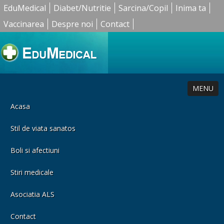
EduMedical
Diabet/Nutritie
Sarcina/Copil
Inima ta
Vaccinarea
Despre noi
Contact
MENU
Acasa
Stil de viata sanatos
Boli si afectiuni
Stiri medicale
Asociatia ALS
Contact