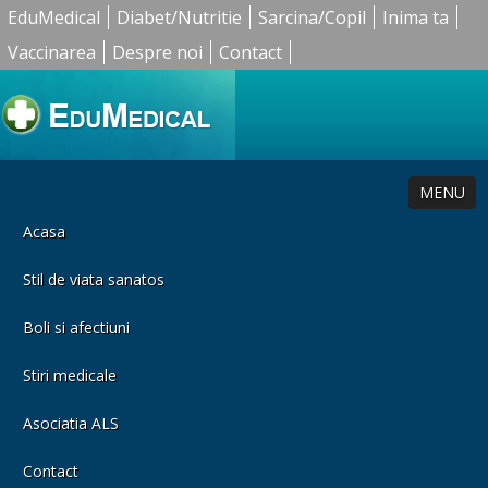
EduMedical
Diabet/Nutritie
Sarcina/Copil
Inima ta
Vaccinarea
Despre noi
Contact
MENU
Acasa
Stil de viata sanatos
Boli si afectiuni
Stiri medicale
Asociatia ALS
Contact