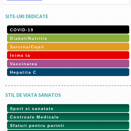
SITE-URI DEDICATE
COVID-19
Diabet/Nutritie
Sarcina/Copil
Inima ta
Vaccinarea
Hepatita C
STIL DE VIATA SANATOS
Sport si sanatate
Controale Medicale
Sfaturi pentru parinti