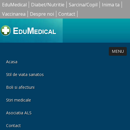
EduMedical
Diabet/Nutritie
Sarcina/Copil
Inima ta
Vaccinarea
Despre noi
Contact
MENU
Acasa
Stil de viata sanatos
Boli si afectiuni
Stiri medicale
Asociatia ALS
Contact