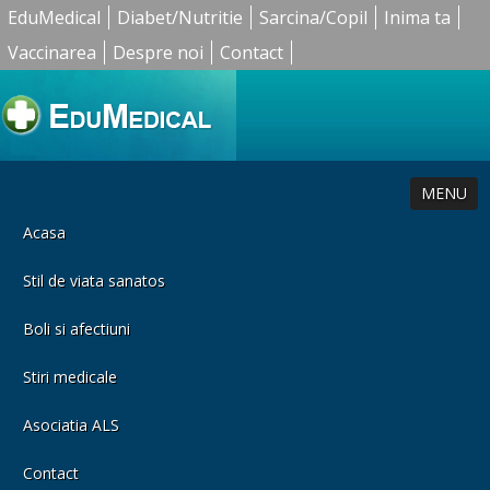
EduMedical
Diabet/Nutritie
Sarcina/Copil
Inima ta
Vaccinarea
Despre noi
Contact
MENU
Acasa
Stil de viata sanatos
Boli si afectiuni
Stiri medicale
Asociatia ALS
Contact