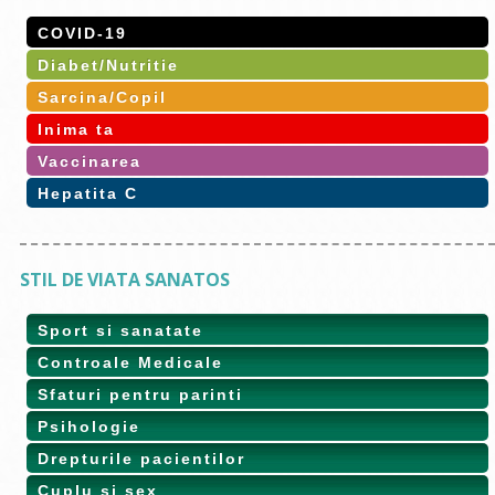
COVID-19
Diabet/Nutritie
Sarcina/Copil
Inima ta
Vaccinarea
Hepatita C
STIL DE VIATA SANATOS
Sport si sanatate
Controale Medicale
Sfaturi pentru parinti
Psihologie
Drepturile pacientilor
Cuplu si sex