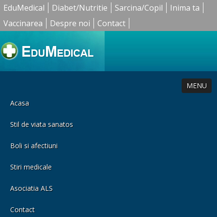
EduMedical
Diabet/Nutritie
Sarcina/Copil
Inima ta
Vaccinarea
Despre noi
Contact
MENU
Acasa
Stil de viata sanatos
Boli si afectiuni
Stiri medicale
Asociatia ALS
Contact