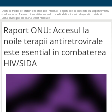
Opiniile medicilor, sfaturile si orice alte informatii disponibile pe acest site au scop informativ
si educational. Ele nu pot substitui consultul medical direct si nici diagnosticul stabilit in
urma investigatiilor si analizelor medicale.
Raport ONU: Accesul la
noile terapii antiretrovirale
este esential in combaterea
HIV/SIDA