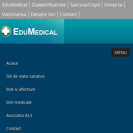
EduMedical
Diabet/Nutritie
Sarcina/Copil
Inima ta
Vaccinarea
Despre noi
Contact
MENU
Acasa
Stil de viata sanatos
Boli si afectiuni
Stiri medicale
Asociatia ALS
Contact