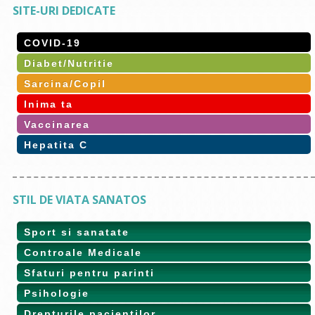
SITE-URI DEDICATE
COVID-19
Diabet/Nutritie
Sarcina/Copil
Inima ta
Vaccinarea
Hepatita C
STIL DE VIATA SANATOS
Sport si sanatate
Controale Medicale
Sfaturi pentru parinti
Psihologie
Drepturile pacientilor