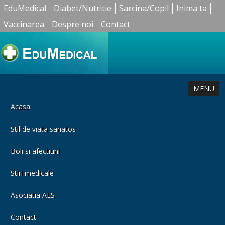
EduMedical
Diabet/Nutritie
Sarcina/Copil
Inima ta
Vaccinarea
Despre noi
Contact
MENU
Acasa
Stil de viata sanatos
Boli si afectiuni
Stiri medicale
Asociatia ALS
Contact