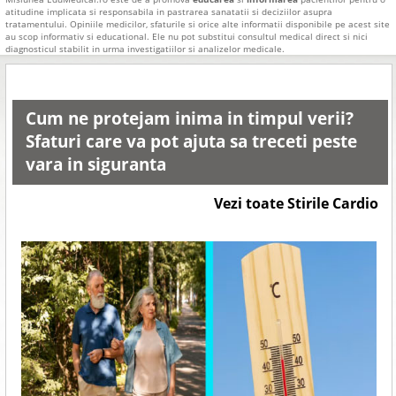
atitudine implicata si responsabila in pastrarea sanatatii si deciziilor asupra
tratamentului. Opiniile medicilor, sfaturile si orice alte informatii disponibile pe acest site
au scop informativ si educational. Ele nu pot substitui consultul medical direct si nici
diagnosticul stabilit in urma investigatiilor si analizelor medicale.
Cum ne protejam inima in timpul verii?
Sfaturi care va pot ajuta sa treceti peste
vara in siguranta
Vezi toate Stirile Cardio