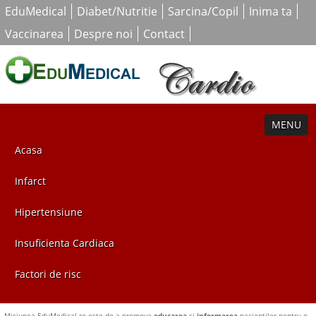
EduMedical
Diabet/Nutritie
Sarcina/Copil
Inima ta
Vaccinarea
Despre noi
Contact
MENU
Acasa
Infarct
Hipertensiune
Insuficienta Cardiaca
Factori de risc
Misiunea EduMedical.ro este de a promova
educarea
si
informarea
pacientilor pentru o