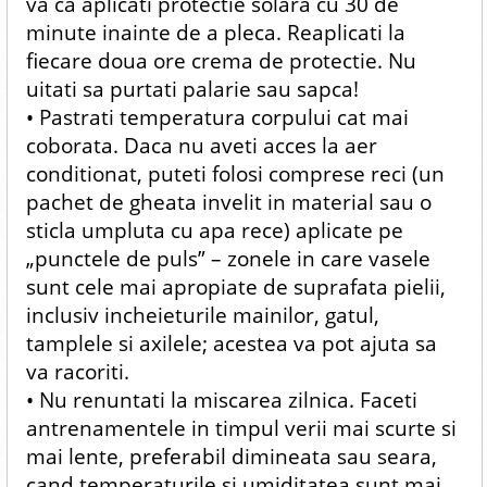
va ca aplicati protectie solara cu 30 de
minute inainte de a pleca. Reaplicati la
fiecare doua ore crema de protectie. Nu
uitati sa purtati palarie sau sapca!
• Pastrati temperatura corpului cat mai
coborata. Daca nu aveti acces la aer
conditionat, puteti folosi comprese reci (un
pachet de gheata invelit in material sau o
sticla umpluta cu apa rece) aplicate pe
„punctele de puls” – zonele in care vasele
sunt cele mai apropiate de suprafata pielii,
inclusiv incheieturile mainilor, gatul,
tamplele si axilele; acestea va pot ajuta sa
va racoriti.
• Nu renuntati la miscarea zilnica. Faceti
antrenamentele in timpul verii mai scurte si
mai lente, preferabil dimineata sau seara,
cand temperaturile si umiditatea sunt mai