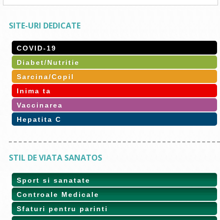
SITE-URI DEDICATE
COVID-19
Diabet/Nutritie
Sarcina/Copil
Inima ta
Vaccinarea
Hepatita C
STIL DE VIATA SANATOS
Sport si sanatate
Controale Medicale
Sfaturi pentru parinti