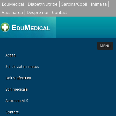
EduMedical
Diabet/Nutritie
Sarcina/Copil
Inima ta
Vaccinarea
Despre noi
Contact
MENU
Acasa
Stil de viata sanatos
Boli si afectiuni
Stiri medicale
Asociatia ALS
Contact