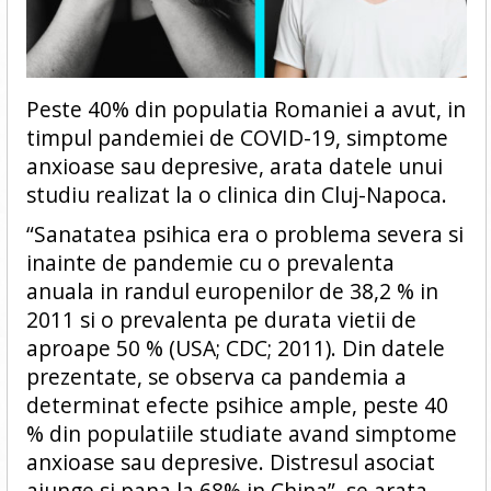
Peste 40% din populatia Romaniei a avut, in
timpul pandemiei de COVID-19, simptome
anxioase sau depresive, arata datele unui
studiu realizat la o clinica din Cluj-Napoca.
“Sanatatea psihica era o problema severa si
inainte de pandemie cu o prevalenta
anuala in randul europenilor de 38,2 % in
2011 si o prevalenta pe durata vietii de
aproape 50 % (USA; CDC; 2011). Din datele
prezentate, se observa ca pandemia a
determinat efecte psihice ample, peste 40
% din populatiile studiate avand simptome
anxioase sau depresive. Distresul asociat
ajunge si pana la 68% in China”, se arata