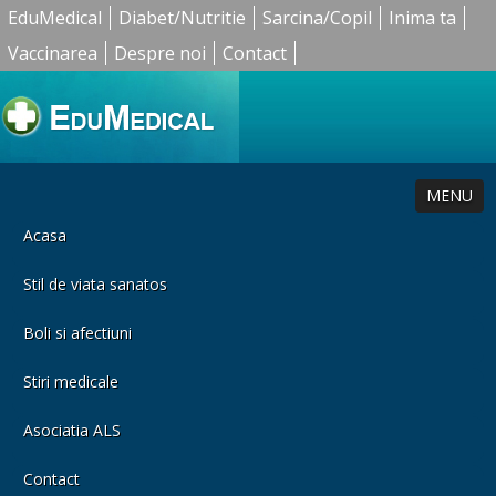
EduMedical
Diabet/Nutritie
Sarcina/Copil
Inima ta
Vaccinarea
Despre noi
Contact
MENU
Acasa
Stil de viata sanatos
Boli si afectiuni
Stiri medicale
Asociatia ALS
Contact