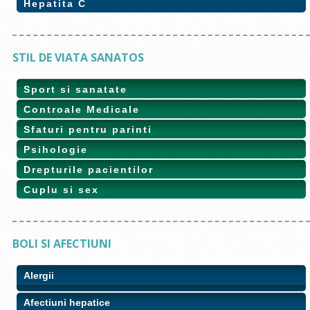
Hepatita C
STIL DE VIATA SANATOS
Sport si sanatate
Controale Medicale
Sfaturi pentru parinti
Psihologie
Drepturile pacientilor
Cuplu si sex
BOLI SI AFECTIUNI
Alergii
Afectiuni hepatice