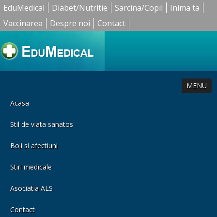
EduMedical
Diabet/Nutritie
Sarcina/Copil
Inima ta
Vaccinarea
Despre noi
Contact
MENU
Acasa
Stil de viata sanatos
Boli si afectiuni
Stiri medicale
Asociatia ALS
Contact