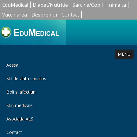
EduMedical
Diabet/Nutritie
Sarcina/Copil
Inima ta
Vaccinarea
Despre noi
Contact
MENU
Acasa
Stil de viata sanatos
Boli si afectiuni
Stiri medicale
Asociatia ALS
Contact