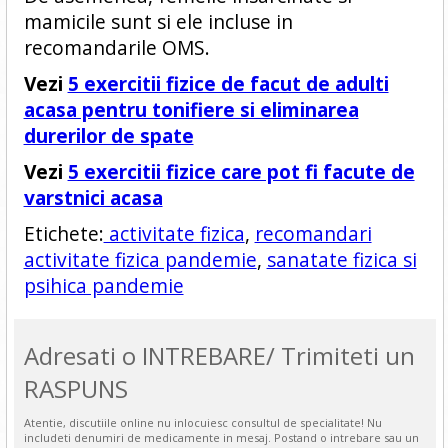
mamicile sunt si ele incluse in
recomandarile OMS.
Vezi
5 exercitii fizice de facut de adulti
acasa pentru tonifiere si eliminarea
durerilor de spate
Vezi
5 exercitii fizice care pot fi facute de
varstnici acasa
Etichete:
activitate fizica
,
recomandari
activitate fizica pandemie
,
sanatate fizica si
psihica pandemie
Adresati o INTREBARE/ Trimiteti un
RASPUNS
Atentie, discutiile online nu inlocuiesc consultul de specialitate! Nu
includeti denumiri de medicamente in mesaj. Postand o intrebare sau un