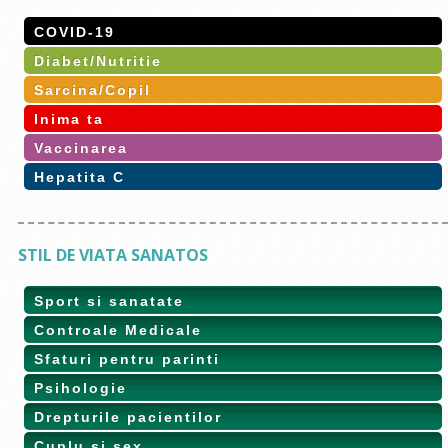
COVID-19
Diabet/Nutritie
Sarcina/Copil
Inima ta
Vaccinarea
Hepatita C
STIL DE VIATA SANATOS
Sport si sanatate
Controale Medicale
Sfaturi pentru parinti
Psihologie
Drepturile pacientilor
Cuplu si sex