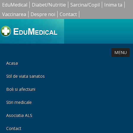
EduMedical
Diabet/Nutritie
Sarcina/Copil
Inima ta
Vaccinarea
Despre noi
Contact
MENU
Acasa
Stil de viata sanatos
Boli si afectiuni
Stiri medicale
Asociatia ALS
Contact