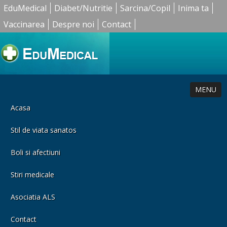
EduMedical
Diabet/Nutritie
Sarcina/Copil
Inima ta
Vaccinarea
Despre noi
Contact
MENU
Acasa
Stil de viata sanatos
Boli si afectiuni
Stiri medicale
Asociatia ALS
Contact