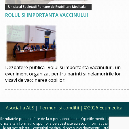
ROLUL SI IMPORTANTA VACCINULUI
Dezbatere publica "Rolul si importanta vaccinului", un
eveniment organizat pentru parinti si nelamuririle lor
vizavi de vaccinarea copiilor.
Asociatia ALS
|
Termeni si conditii
| ©2026 Edumedical
Rezultatele pot sa difere de la o persoana la alta. Opiniile medicilor, sfaturile si
orice alte informatii disponibile pe acest site au scop informativ si educational.
Ele nu pot substitui consultul medical direct si nici diagnosticul stabilit in urma