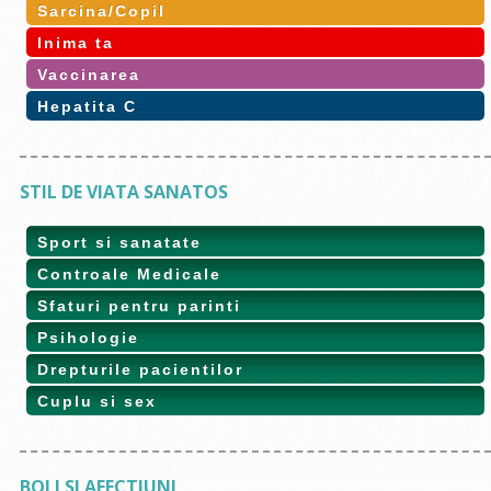
Sarcina/Copil
Inima ta
Vaccinarea
Hepatita C
STIL DE VIATA SANATOS
Sport si sanatate
Controale Medicale
Sfaturi pentru parinti
Psihologie
Drepturile pacientilor
Cuplu si sex
BOLI SI AFECTIUNI