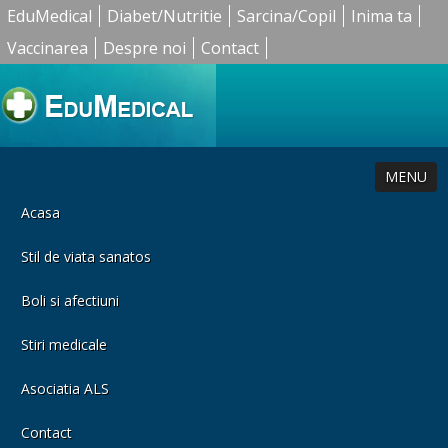
EduMedical
Diabet/Nutritie
Sarcina/Copil
Inima ta
Vaccinarea
Despre noi
Contact
MENU
Acasa
Stil de viata sanatos
Boli si afectiuni
Stiri medicale
Asociatia ALS
Contact