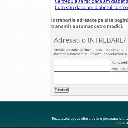
Ce trebuie sa fac daca am diabet 
Cum stiu daca am diabetul contro
Intrebarile adresate pe alte pagini
transmit automat catre medici.
Adresati o INTREBARE/
Atentie, discutiile online nu inlocuiesc consultul
Postand o intrebare sau un raspuns confirmati ca
Nume (obli
email - nu v
Rezultatele pot sa difere de la o persoana la alta.
consult