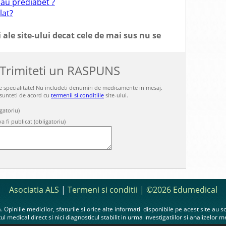
sau prediabet ?
lat?
 ale site-ului decat cele de mai sus nu se
 Trimiteti un RASPUNS
 de specialitate! Nu includeti denumiri de medicamente in mesaj.
 sunteti de acord cu
termenii si conditiile
site-ului.
gatoriu)
a fi publicat (obligatoriu)
Asociatia ALS
|
Termeni si conditii
| ©2026 Edumedical
 Opiniile medicilor, sfaturile si orice alte informatii disponibile pe acest site au 
ul medical direct si nici diagnosticul stabilit in urma investigatiilor si analizelor m