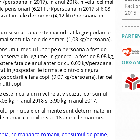
tri/persoana in 2017). In anul 2018, nivelul cel mai
Fact s
de pensionari (6,21 litri/persoana in 2017 si 6,08
2015
cazut in cele de someri (4,12 litri/persoana in
i si smantana este mai ridicat la gospodariile
PARTEN
mai scazut la cele de someri (1,08 kg/persoana).
, consumul mediu lunar pe o persoana a fost de
onserve din legume, in general, a fost de 8,08 kg,
ORGANI
estere fata de anul anterior cu 0,09 kg/persoana.
at in gospodariile formate dintr-o singura
ospodariile fara copii (9,07 kg/persoana), iar cel
ulti copii.
 este inca la un nivel relativ scazut, consumul
03 kg in anul 2018 si 3,90 kg in anul 2017.
ului principalelor alimente sunt determinate, in
de numarul copiilor sub 18 ani si de marimea
ania
,
ce mananca romanii
,
consumul de paine
,