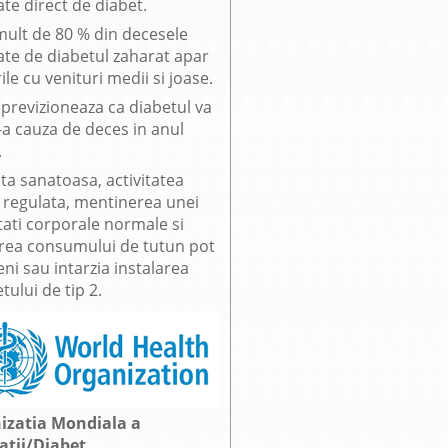
te direct de diabet.
mult de 80 % din decesele
ate de diabetul zaharat apar
rile cu venituri medii si joase.
previzioneaza ca diabetul va
7-a cauza de deces in anul
.
ta sanatoasa, activitatea
a regulata, mentinerea unei
tati corporale normale si
area consumului de tutun pot
ni sau intarzia instalarea
tului de tip 2.
izatia Mondiala a
atii/Diabet