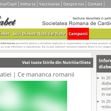
ina/Copil
Inima ta
Vaccinarea
Despre noi
Contact
iabet
Stiri Diabet/Nutritie/Diete
Campanii
i
informarea
pacientilor pentru o atitudine implicata si responsabila in pastrarea sanatatii si
e au scop informativ si educational. Ele nu pot substitui consultul medical direct si nici diagnos
Infor
Vezi toate Stirile din Nutritie/Diete
diabe
atiei | Ce mananca romanii
In 20
diabe
estim
in va
In 20
mili