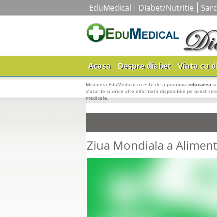
EduMedical
Diabet/Nutritie
Sarc
Acasa
Despre diabet
Viata cu d
Misiunea EduMedical.ro este de a promova
educarea
s
sfaturile si orice alte informatii disponibile pe acest sit
medicale.
Ziua Mondiala a Aliment