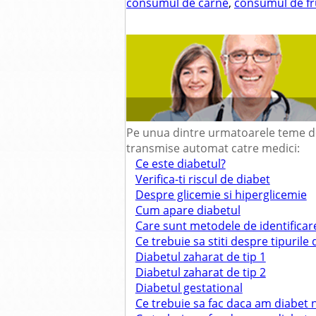
consumul de carne
,
consumul de fr
Pe unua dintre urmatoarele teme de 
transmise automat catre medici:
Ce este diabetul?
Verifica-ti riscul de diabet
Despre glicemie si hiperglicemie
Cum apare diabetul
Care sunt metodele de identificare
Ce trebuie sa stiti despre tipurile
Diabetul zaharat de tip 1
Diabetul zaharat de tip 2
Diabetul gestational
Ce trebuie sa fac daca am diabet 