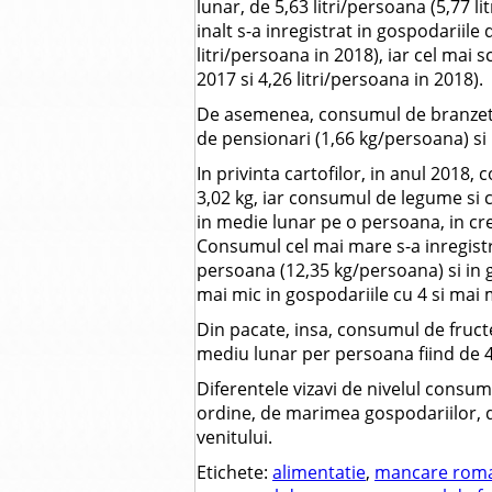
lunar, de 5,63 litri/persoana (5,77 li
inalt s-a inregistrat in gospodariile 
litri/persoana in 2018), iar cel mai s
2017 si 4,26 litri/persoana in 2018).
De asemenea, consumul de branzetur
de pensionari (1,66 kg/persoana) si 
In privinta cartofilor, in anul 2018
3,02 kg, iar consumul de legume si c
in medie lunar pe o persoana, in cr
Consumul cel mai mare s-a inregistr
persoana (12,35 kg/persoana) si in g
mai mic in gospodariile cu 4 si mai m
Din pacate, insa, consumul de fructe
mediu lunar per persoana fiind de 4,
Diferentele vizavi de nivelul consum
ordine, de marimea gospodariilor, 
venitului.
Etichete:
alimentatie
,
mancare rom