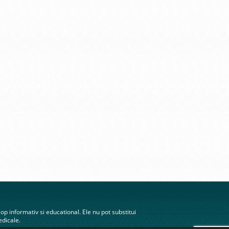
scop informativ si educational. Ele nu pot substitui
edicale.