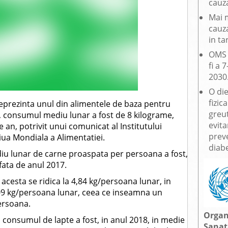
cauza
Mai 
cauz
in ta
OMS 
fi a 
2030
O die
fizic
reprezinta unul din alimentele de baza pentru
greu
8, consumul mediu lunar a fost de 8 kilograme,
evit
an, potrivit unui comunicat al Institutului
preve
iua Mondiala a Alimentatiei.
diabe
diu lunar de carne proaspata per persoana a fost,
 fata de anul 2017.
cesta se ridica la 4,84 kg/persoana lunar, in
,09 kg/persoana lunar, ceea ce inseamna un
ersoana.
Organ
, consumul de lapte a fost, in anul 2018, in medie
Sanat