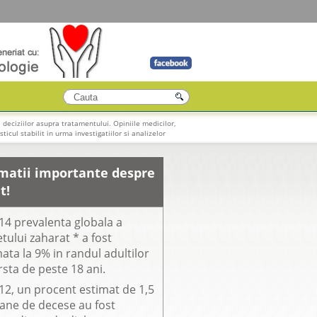
 deciziilor asupra tratamentului. Opiniile medicilor,
ticul stabilit in urma investigatiilor si analizelor
matii importante despre
t!
14 prevalenta globala a
tului zaharat * a fost
ata la 9% in randul adultilor
rsta de peste 18 ani.
12, un procent estimat de 1,5
oane de decese au fost