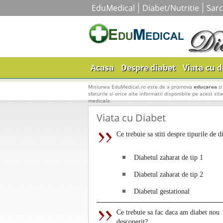
EduMedical
Diabet/Nutritie
Sarc
Acasa
Despre diabet
Viata cu d
Misiunea EduMedical.ro este de a promova
educarea
s
sfaturile si orice alte informatii disponibile pe acest sit
medicale.
Viata cu Diabet
Ce trebuie sa stiti despre tipurile de d
Diabetul zaharat de tip 1
Diabetul zaharat de tip 2
Diabetul gestational
Ce trebuie sa fac daca am diabet nou
descoperit?