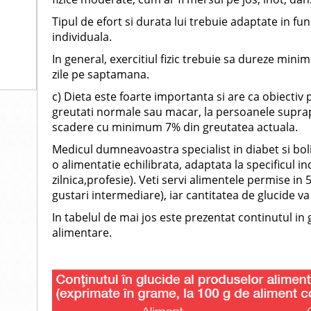
Tipul de efort si durata lui trebuie adaptate in fu
individuala.
In general, exercitiul fizic trebuie sa dureze mini
zile pe saptamana.
c) Dieta este foarte importanta si are ca obiectiv 
greutati normale sau macar, la persoanele supr
scadere cu minimum 7% din greutatea actuala.
Medicul dumneavoastra specialist in diabet si bol
o alimentatie echilibrata, adaptata la specificul ind
zilnica,profesie). Veti servi alimentele permise in 5
gustari intermediare), iar cantitatea de glucide va 
In tabelul de mai jos este prezentat continutul in
alimentare.