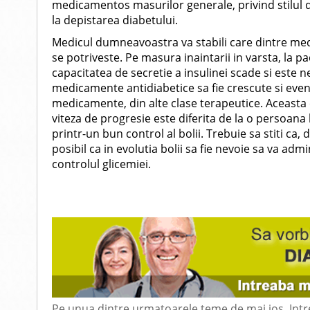
medicamentos masurilor generale, privind stilul de
la depistarea diabetului.
Medicul dumneavoastra va stabili care dintre me
se potriveste. Pe masura inaintarii in varsta, la pa
capacitatea de secretie a insulinei scade si este 
medicamente antidiabetice sa fie crescute si even
medicamente, din alte clase terapeutice. Aceasta 
viteza de progresie este diferita de la o persoana la
printr-un bun control al bolii. Trebuie sa stiti ca, d
posibil ca in evolutia bolii sa fie nevoie sa va adm
controlul glicemiei.
Pe unua dintre urmatoarele teme de mai jos. Intre