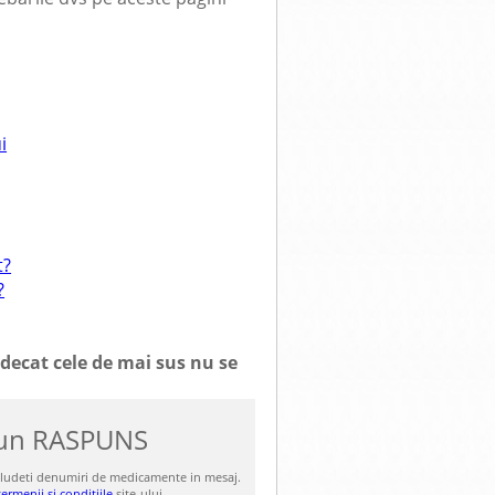
i
t?
?
i decat cele de mai sus nu se
i un RASPUNS
includeti denumiri de medicamente in mesaj.
termenii si conditiile
site-ului.