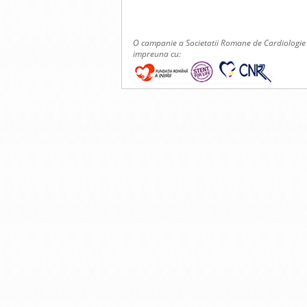
O campanie a Societatii Romane de Cardiologie
impreuna cu: