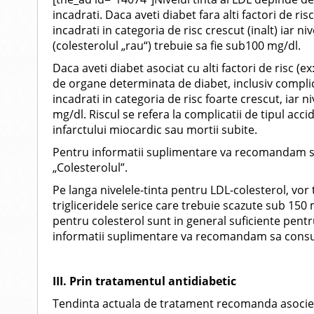
incadrati. Daca aveti diabet fara alti factori de ris
incadrati in categoria de risc crescut (inalt) iar ni
(colesterolul „rau“) trebuie sa fie sub100 mg/dl.
Daca aveti diabet asociat cu alti factori de risc (e
de organe determinata de diabet, inclusiv complic
incadrati in categoria de risc foarte crescut, iar n
mg/dl. Riscul se refera la complicatii de tipul acci
infarctului miocardic sau mortii subite.
Pentru informatii suplimentare va recomandam sa
„Colesterolul”.
Pe langa nivelele-tinta pentru LDL-colesterol, vor 
trigliceridele serice care trebuie scazute sub 150 
pentru colesterol sunt in general suficiente pent
informatii suplimentare va recomandam sa consult
III. Prin tratamentul antidiabetic
Tendinta actuala de tratament recomanda asocie