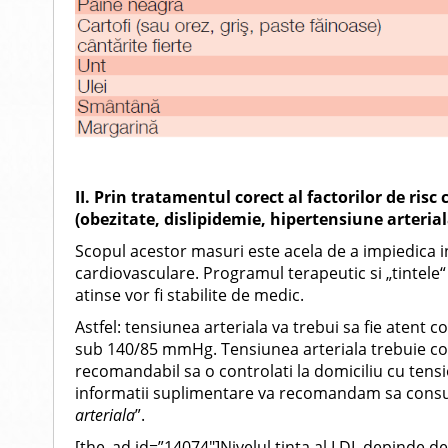
II. Prin tratamentul corect al factorilor de risc
(obezitate, dislipidemie, hipertensiune arteriala
Scopul acestor masuri este acela de a impiedica i
cardiovasculare. Programul terapeutic si „tintele“
atinse vor fi stabilite de medic.
Astfel: tensiunea arteriala va trebui sa fie atent c
sub 140/85 mmHg. Tensiunea arteriala trebuie con
recomandabil sa o controlati la domiciliu cu tens
informatii suplimentare va recomandam sa consult
arteriala
”.
[the_ad id=”14074″]Nivelul tinta al LDL depinde de