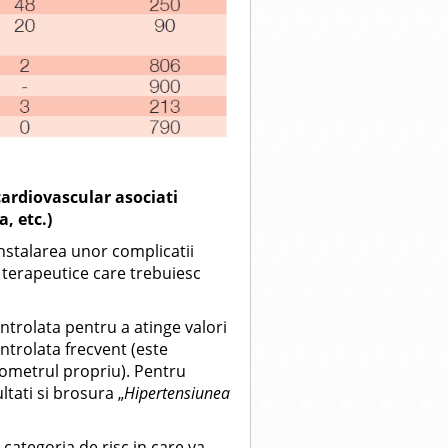
 cardiovascular asociati
, etc.)
nstalarea unor complicatii
 terapeutice care trebuiesc
ontrolata pentru a atinge valori
trolata frecvent (este
iometrul propriu). Pentru
ati si brosura „
Hipertensiunea
 categoria de risc in care va