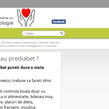
 deciziilor asupra tratamentului. Opiniile medicilor,
ticul stabilit in urma investigatiilor si analizelor
sau prediabet ?
abet puteti duce o viata
ietui, trebuie sa faceti zilnic
i controla boala doar cu
a si alimentatie. Adesea insa,
, alaturi de dieta,
n frecvent, insulina.