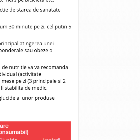
nctie de starea de sanatate
mum 30 minute pe zi, cel putin 5
principal atingerea unei
aponderale sau obeze o
i de nutritie va va recomanda
ividual (activitate
 mese pe zi (3 principale si 2
fi stabilita de medic.
 glucide al unor produse