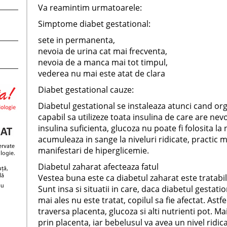
Va reamintim urmatoarele:
Simptome diabet gestational:
sete in permanenta,
nevoia de urina cat mai frecventa,
nevoia de a manca mai tot timpul,
vederea nu mai este atat de clara
Diabet gestational cauze:
Diabetul gestational se instaleaza atunci cand o
capabil sa utilizeze toata insulina de care are nev
insulina suficienta, glucoza nu poate fi folosita la n
acumuleaza in sange la niveluri ridicate, practic 
manifestari de hiperglicemie.
Diabetul zaharat afecteaza fatul
Vestea buna este ca diabetul zaharat este tratabil
Sunt insa si situatii in care, daca diabetul gestati
mai ales nu este tratat, copilul sa fie afectat. Astf
traversa placenta, glucoza si alti nutrienti pot. M
prin placenta, iar bebelusul va avea un nivel ridic