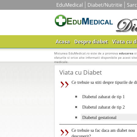
EduMedical
Diabet/Nutritie
Sarc
Acasa
Despre diabet
Viata cu d
Misiunea EduMedical.ro este de a promova
educarea
s
sfaturile si orice alte informatii disponibile pe acest sit
medicale.
Viata cu Diabet
Ce trebuie sa stiti despre tipurile de d
Diabetul zaharat de tip 1
Diabetul zaharat de tip 2
Diabetul gestational
Ce trebuie sa fac daca am diabet nou
descoperit?