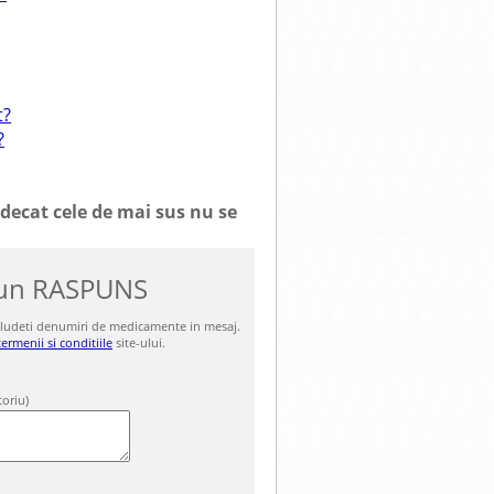
t?
?
i decat cele de mai sus nu se
i un RASPUNS
includeti denumiri de medicamente in mesaj.
termenii si conditiile
site-ului.
toriu)