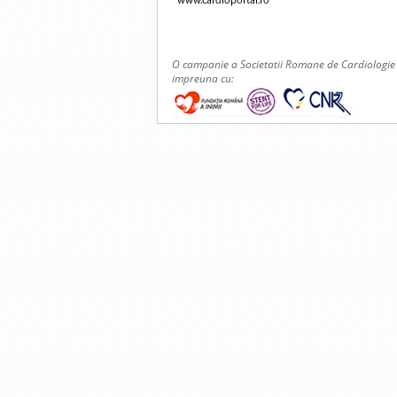
O campanie a Societatii Romane de Cardiologie
impreuna cu: