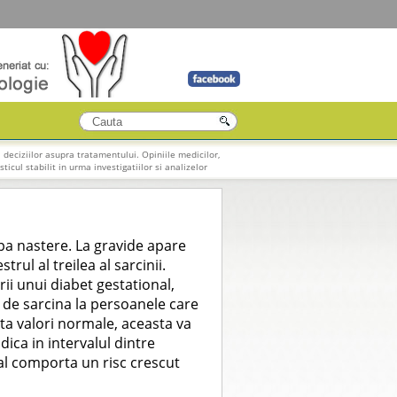
 deciziilor asupra tratamentului. Opiniile medicilor,
ticul stabilit in urma investigatiilor si analizelor
pa nastere. La gravide apare
rul al treilea al sarcinii.
rii unui diabet gestational,
de sarcina la persoanele care
ata valori normale, aceasta va
adica in intervalul dintre
nal comporta un risc crescut