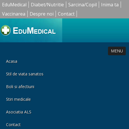
EduMedical
Diabet/Nutritie
Sarcina/Copil
Inima ta
Vaccinarea
Despre noi
Contact
MENU
Acasa
Stil de viata sanatos
Boli si afectiuni
Stiri medicale
Asociatia ALS
Contact