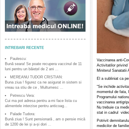
INTREBARI RECENTE
Paulescu:
Vaccinarea anti-Cov
Bună seara! Se poate recupera vaccinul de 11
Activitatilor privi
luni pentru un băiețel de 2 ani ...
Miniterul Sanatatii
MEREANU TUDOR CRISTIAN:
El a subliniat ca p
Buna ziua ! figurez ca ne asigurat in sistem si
“Se inchide activit
vreau sa stiu de ce , Multumesc ...
momentul de fata, la
Petrescu Vera:
Programului nation
Cui ma pot adresa pentru a-mi face lista cu
vaccinarea antigrip
alimentele interzise pentru anticoag...
Nu trebuie ca medic
stat in cadrul vide
Palade Tudora:
Bună ziua ! Sunt pensionară , am o pensie mică
Potrivit demnitarulu
de 1200 de lei și a-și dori ...
medicilor de famili