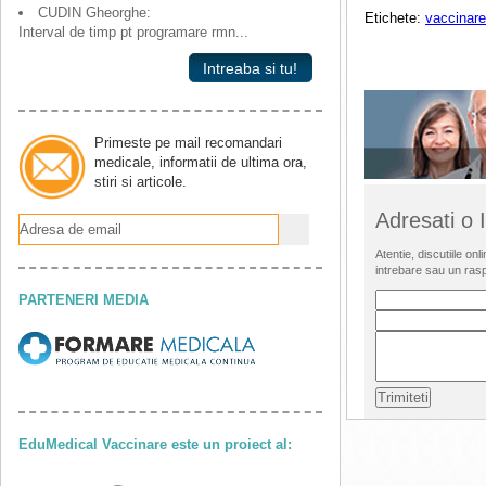
CUDIN Gheorghe:
Etichete:
vaccinare
Interval de timp pt programare rmn...
Intreaba si tu!
Primeste pe mail recomandari
medicale, informatii de ultima ora,
stiri si articole.
Adresati o
Atentie, discutiile o
intrebare sau un ras
PARTENERI MEDIA
EduMedical Vaccinare este un proiect al: