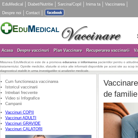
EduMedical
Diabet/Nutritie
Sarcina/Copil
Inima ta
Vaccinarea
Despre noi
Contact
Acasa
Despre vaccinuri
Plan Vaccinare
Recuperarea vaccinarii
Va
Misiunea EduMedical.ro este de a promova
educarea
si
informarea
pacientilor pentru o atitudine
tratamentului. Opiniile medicilor, sfaturile si orice alte informatii disponibile pe acest site au scop i
diagnosticul stabilit in urma investigatiilor si analizelor medicale.
Vaccinare
Cum functioneaza vaccinarea
Istoricul vaccinarii
de familie
Intrebari frecvente
Video si Infografice
Campanii
Vaccinuri COPII
Vaccinuri ADULTI
Vaccinuri GRAVIDE
Vaccinuri CALATORI