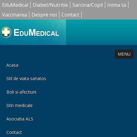
EduMedical
Diabet/Nutritie
Sarcina/Copil
Inima ta
Vaccinarea
Despre noi
Contact
MENU
Acasa
Stil de viata sanatos
Boli si afectiuni
Stiri medicale
Asociatia ALS
Contact