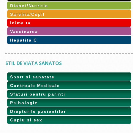
Diabet/Nutritie
Sarcina/Copil
Inima ta
Vaccinarea
Hepatita C
STIL DE VIATA SANATOS
Sport si sanatate
Controale Medicale
Sfaturi pentru parinti
Psihologie
Drepturile pacientilor
Cuplu si sex