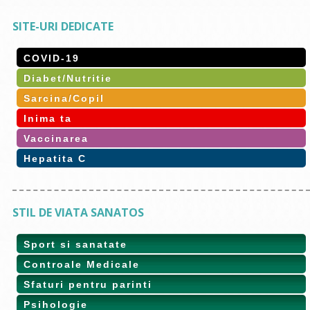
SITE-URI DEDICATE
COVID-19
Diabet/Nutritie
Sarcina/Copil
Inima ta
Vaccinarea
Hepatita C
STIL DE VIATA SANATOS
Sport si sanatate
Controale Medicale
Sfaturi pentru parinti
Psihologie