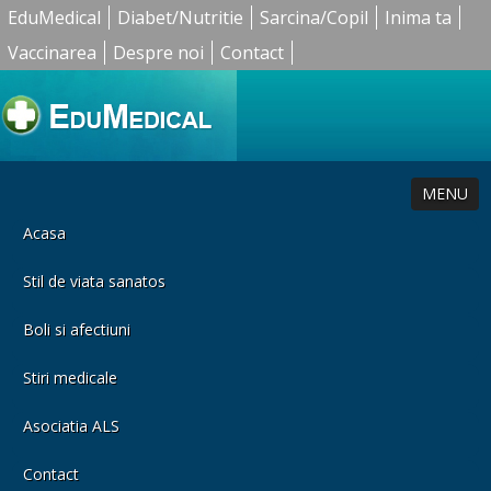
EduMedical
Diabet/Nutritie
Sarcina/Copil
Inima ta
Vaccinarea
Despre noi
Contact
MENU
Acasa
Stil de viata sanatos
Boli si afectiuni
Stiri medicale
Asociatia ALS
Contact