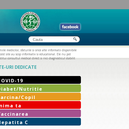
iile medicilor, sfaturile si orice alte informatii disponibile
cest site au scop informativ si educational. Ele nu pot
titui consultul medical direct si nici diagnosticul stabilit
TE-URI DEDICATE
COVID-19
Diabet/Nutritie
Sarcina/Copil
Inima ta
Vaccinarea
Hepatita C