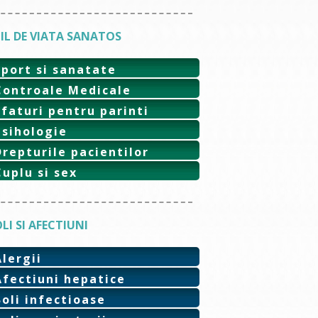
IL DE VIATA SANATOS
Sport si sanatate
Controale Medicale
Sfaturi pentru parinti
Psihologie
Drepturile pacientilor
Cuplu si sex
LI SI AFECTIUNI
Alergii
Afectiuni hepatice
Boli infectioase