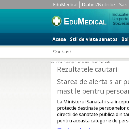
EduMedical
Diabet/Nutritie
Sarc
Acasa
Stil de viata sanatos
Bol
Contact
in urma investigatiilor si analizelor medicale.
Rezultatele cautarii
Starea de alerta s-ar 
mastile pentru persoa
La Ministerul Sanatatii s-a incepu
protectie destinate persoanelor d
directii de sanatate publica din t
pentru aceasta categorie de pers