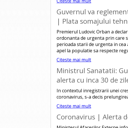
Citeste mai mult
Guvernul va reglement
| Plata somajului tehn
Premierul Ludovic Orban a declar
ordonanta de urgenta prin care se 
perioada starii de urgenta in cea 
apel la populatie sa respecte regu
Citeste mai mult
Ministrul Sanatatii: Gu
alerta cu inca 30 de zil
In contextul inregistrarii unei cr
coronavirus, s-a decis prelungirea 
Citeste mai mult
Coronavirus | Alerta de
Ministerul Afacerilor Externe inf