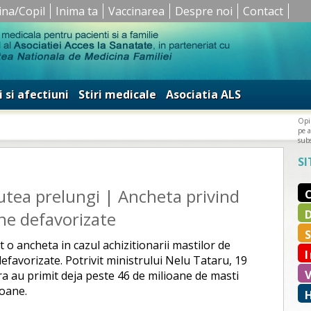
ina/Copil
Inima ta
Vaccinarea
Despre noi
Contact
i si afectiuni
Stiri medicale
Asociatia ALS
Opin
pe a
subs
SI
putea prelungi | Ancheta privind
ne defavorizate
t o ancheta in cazul achizitionarii mastilor de
efavorizate. Potrivit ministrului Nelu Tataru, 19
ara au primit deja peste 46 de milioane de masti
oane.