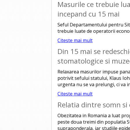
Masurile ce trebuie lu
incepand cu 15 mai
Seful Departamentului pentru Sit
trebuie luate de operatorii econom
Citeste mai mult
Din 15 mai se redeschid
stomatologice si muze
Relaxarea masurilor impuse pana 
potrivit sefului statului, Klaus I
urgenta nu se va prelungi, ci va i
Citeste mai mult
Relatia dintre somn si
Obezitatea in Romania a luat prop
peste doua treimi din populatia S
supraponderala, iar studiile epide