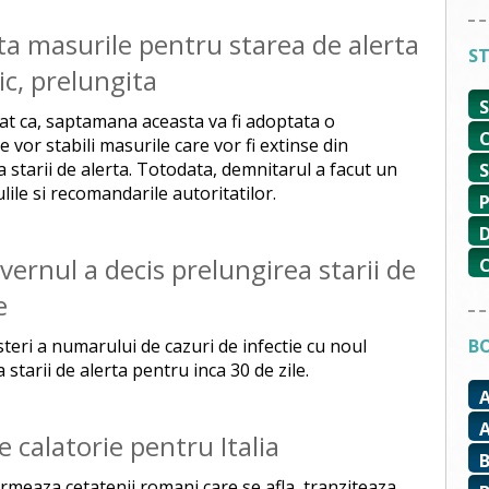
a masurile pentru starea de alerta
ST
ic, prelungita
at ca, saptamana aceasta va fi adoptata o
vor stabili masurile care vor fi extinse din
a starii de alerta. Totodata, demnitarul a facut un
lile si recomandarile autoritatilor.
vernul a decis prelungirea starii de
e
esteri a numarului de cazuri de infectie cu noul
BO
starii de alerta pentru inca 30 de zile.
 calatorie pentru Italia
ormeaza cetatenii romani care se afla, tranziteaza