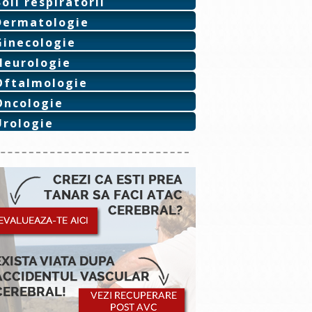
Boli respiratorii
Dermatologie
Ginecologie
Neurologie
Oftalmologie
Oncologie
Urologie