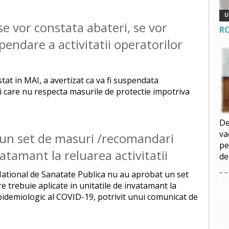
e vor constata abateri, se vor
R
endare a activitatii operatorilor
at in MAI, a avertizat ca va fi suspendata
i care nu respecta masurile de protectie impotriva
De
va
 un set de masuri /recomandari
pe
atamant la reluarea activitatii
de
l National de Sanatate Publica nu au aprobat un set
 trebuie aplicate in unitatile de invatamant la
 epidemiologic al COVID-19, potrivit unui comunicat de