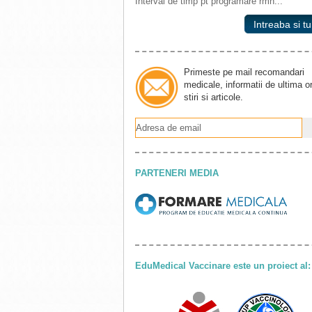
Interval de timp pt programare rmn...
Intreaba si tu
Primeste pe mail recomandari
medicale, informatii de ultima o
stiri si articole.
PARTENERI MEDIA
EduMedical Vaccinare este un proiect al: