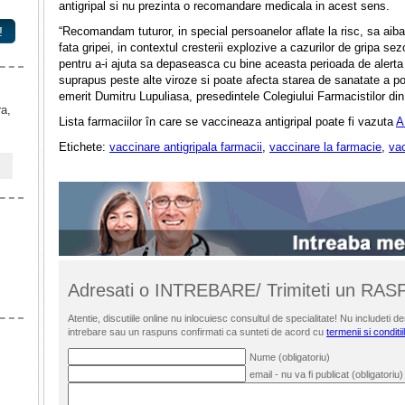
antigripal si nu prezinta o recomandare medicala in acest sens.
!
“Recomandam tuturor, in special persoanelor aflate la risc, sa aiba 
fata gripei, in contextul cresterii explozive a cazurilor de gripa se
pentru a-i ajuta sa depaseasca cu bine aceasta perioada de alerta
suprapus peste alte viroze si poate afecta starea de sanatate a pop
emerit Dumitru Lupuliasa, presedintele Colegiului Farmacistilor di
ra,
Lista farmaciilor în care se vaccineaza antigripal poate fi vazuta
A
Etichete:
vaccinare antigripala farmacii
,
vaccinare la farmacie
,
vac
Adresati o INTREBARE/ Trimiteti un RA
Atentie, discutiile online nu inlocuiesc consultul de specialitate! Nu includet
intrebare sau un raspuns confirmati ca sunteti de acord cu
termenii si conditii
Nume (obligatoriu)
email - nu va fi publicat (obligatoriu)