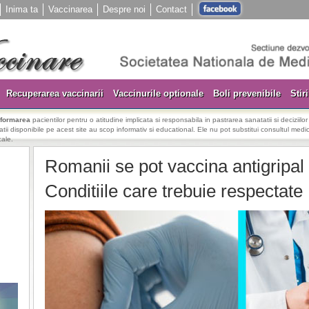
Inima ta
Vaccinarea
Despre noi
Contact
Recuperarea vaccinarii
Vaccinurile optionale
Boli prevenibile
Stiri
nformarea
pacientilor pentru o atitudine implicata si responsabila in pastrarea sanatatii si deciziilo
rmatii disponibile pe acest site au scop informativ si educational. Ele nu pot substitui consultul medica
cale.
Romanii se pot vaccina antigripal 
Conditiile care trebuie respectate