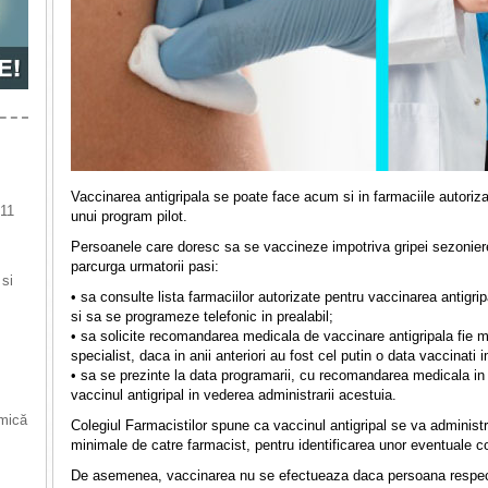
Vaccinarea antigripala se poate face acum si in farmaciile autorizat
 11
unui program pilot.
Persoanele care doresc sa se vaccineze impotriva gripei sezoniere
parcurga urmatorii pasi:
 si
• sa consulte lista farmaciilor autorizate pentru vaccinarea antigripa
si sa se programeze telefonic in prealabil;
• sa solicite recomandarea medicala de vaccinare antigripala fie me
specialist, daca in anii anteriori au fost cel putin o data vaccinati 
• sa se prezinte la data programarii, cu recomandarea medicala in 
vaccinul antigripal in vederea administrarii acestuia.
 mică
Colegiul Farmacistilor spune ca vaccinul antigripal se va admini
minimale de catre farmacist, pentru identificarea unor eventuale con
De asemenea, vaccinarea nu se efectueaza daca persoana respecti