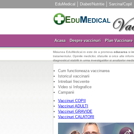
EduMedical
Diabet/Nutritie
Sarcina/Copil
Acasa
Despre vaccinuri
Plan Vaccinare
Misiunea EduMedical.ro este de a promova
educarea
si
i
tratamentului. Opiniile medicilor, sfaturile si orice alte info
diagnosticul stabilit in urma investigatiilor si analizelor medi
Cum functioneaza vaccinarea
Istoricul vaccinarii
Intrebari frecvente
Video si Infografice
Campanii
Vaccinuri COPII
Vaccinuri ADULTI
Vaccinuri GRAVIDE
Vaccinuri CALATORI