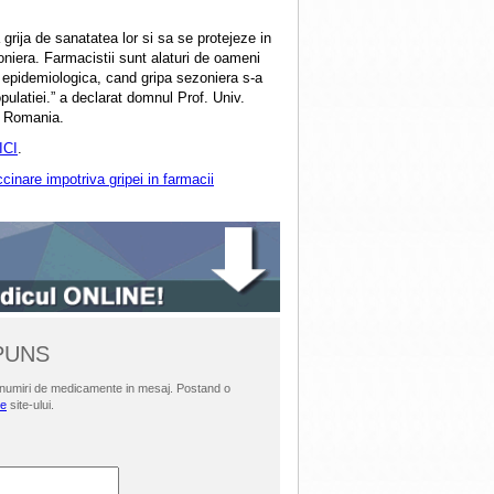
grija de sanatatea lor si sa se protejeze in
zoniera. Farmacistii sunt alaturi de oameni
 epidemiologica, cand gripa sezoniera s-a
ulatiei.” a declarat domnul Prof. Univ.
n Romania.
ICI
.
cinare impotriva gripei in farmacii
SPUNS
i denumiri de medicamente in mesaj. Postand o
le
site-ului.