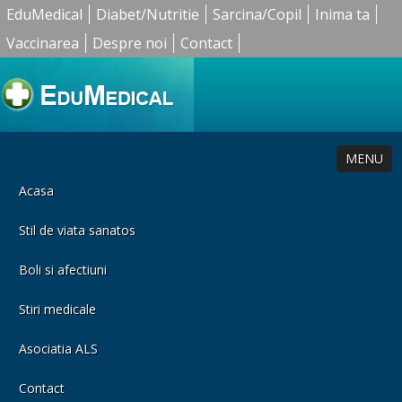
EduMedical
Diabet/Nutritie
Sarcina/Copil
Inima ta
Vaccinarea
Despre noi
Contact
MENU
Acasa
Stil de viata sanatos
Boli si afectiuni
Stiri medicale
Asociatia ALS
Contact