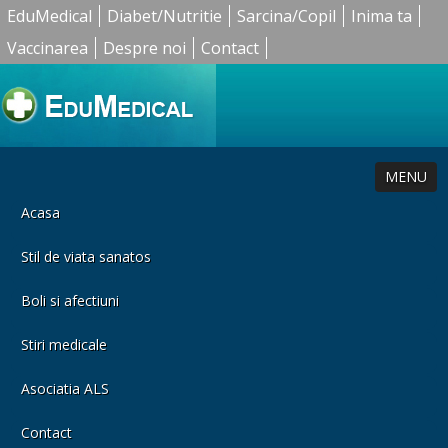
EduMedical
Diabet/Nutritie
Sarcina/Copil
Inima ta
Vaccinarea
Despre noi
Contact
MENU
Acasa
Stil de viata sanatos
Boli si afectiuni
Stiri medicale
Asociatia ALS
Contact