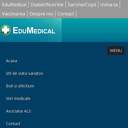
EduMedical
Diabet/Nutritie
Sarcina/Copil
Inima ta
Vaccinarea
Despre noi
Contact
MENU
Acasa
Stil de viata sanatos
Boli si afectiuni
Stiri medicale
Asociatia ALS
Contact