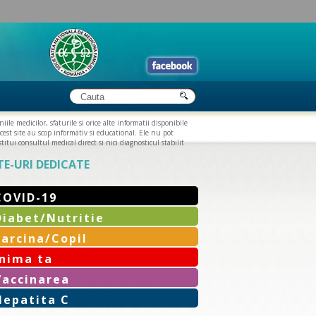
iile medicilor, sfaturile si orice alte informatii disponibile
cest site au scop informativ si educational. Ele nu pot
titui consultul medical direct si nici diagnosticul stabilit
TE-URI DEDICATE
COVID-19
Diabet/Nutritie
Sarcina/Copil
Inima ta
Vaccinarea
Hepatita C