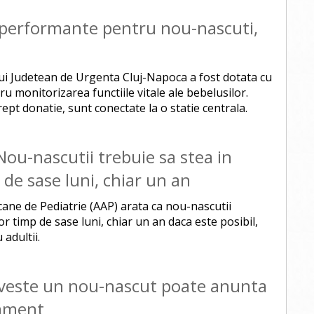
e performante pentru nou-nascuti,
lui Judetean de Urgenta Cluj-Napoca a fost dotata cu
u monitorizarea functiile vitale ale bebelusilor.
ept donatie, sunt conectate la o statie centrala.
 Nou-nascutii trebuie sa stea in
 de sase luni, chiar un an
ne de Pediatrie (AAP) arata ca nou-nascutii
or timp de sase luni, chiar un an daca este posibil,
adultii.
iveste un nou-nascut poate anunta
ament