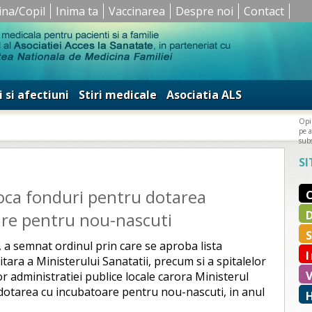
ina/Copil
Inima ta
Vaccinarea
Despre noi
Contact
i si afectiuni
Stiri medicale
Asociatia ALS
Opin
pe a
subs
SI
loca fonduri pentru dotarea
are pentru nou-nascuti
, a semnat ordinul prin care se aproba lista
itara a Ministerului Sanatatii, precum si a spitalelor
or administratiei publice locale carora Ministerul
 dotarea cu incubatoare pentru nou-nascuti, in anul