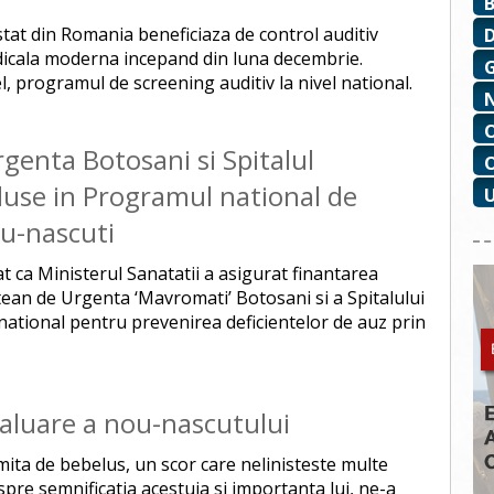
 stat din Romania beneficiaza de control auditiv
edicala moderna incepand din luna decembrie.
el, programul de screening auditiv la nivel national.
rgenta Botosani si Spitalul
luse in Programul national de
ou-nascuti
 ca Ministerul Sanatatii a asigurat finantarea
tean de Urgenta ‘Mavromati’ Botosani si a Spitalului
ational pentru prevenirea deficientelor de auz prin
valuare a nou-nascutului
ita de bebelus, un scor care nelinisteste multe
re semnificatia acestuia si importanta lui, ne-a