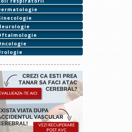
Boli respiratorii
Dermatologie
Ginecologie
Neurologie
Oftalmologie
Oncologie
Urologie