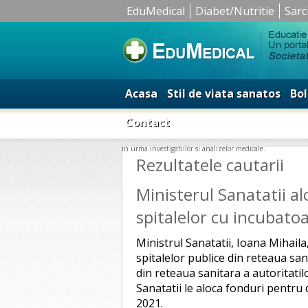
EduMedical
Diabet/Nutritie
Sarc
Acasa
Stil de viata sanatos
Bol
Contact
in urma investigatiilor si analizelor medicale.
Rezultatele cautarii
Ministerul Sanatatii a
spitalelor cu incubato
Ministrul Sanatatii, Ioana Mihaila
spitalelor publice din reteaua san
din reteaua sanitara a autoritatil
Sanatatii le aloca fonduri pentru
2021.