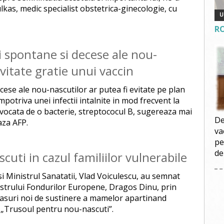
kas, medic specialist obstetrica-ginecologie, cu
R
i spontane si decese ale nou-
evitate gratie unui vaccin
cese ale nou-nascutilor ar putea fi evitate pe plan
mpotriva unei infectii intalnite in mod frecvent la
ovocata de o bacterie, streptococul B, sugereaza mai
De
aza AFP.
va
pe
de
uti in cazul familiilor vulnerabile
i Ministrul Sanatatii, Vlad Voiculescu, au semnat
strului Fondurilor Europene, Dragos Dinu, prin
asuri noi de sustinere a mamelor apartinand
 „Trusoul pentru nou-nascuti”.