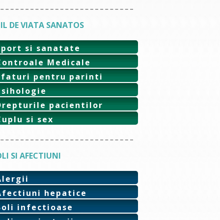
IL DE VIATA SANATOS
Sport si sanatate
Controale Medicale
Sfaturi pentru parinti
Psihologie
Drepturile pacientilor
Cuplu si sex
LI SI AFECTIUNI
Alergii
Afectiuni hepatice
Boli infectioase