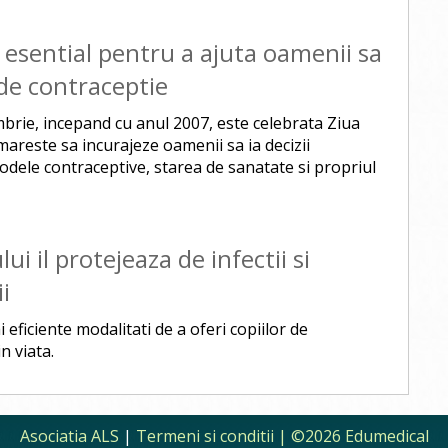
esential pentru a ajuta oamenii sa
de contraceptie
mbrie, incepand cu anul 2007, este celebrata Ziua
areste sa incurajeze oamenii sa ia decizii
odele contraceptive, starea de sanatate si propriul
i il protejeaza de infectii si
i
 eficiente modalitati de a oferi copiilor de
n viata.
Asociatia ALS
|
Termeni si conditii
| ©2026 Edumedical