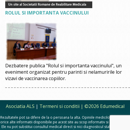
ROLUL SI IMPORTANTA VACCINULUI
Dezbatere publica "Rolul si importanta vaccinului", un
eveniment organizat pentru parinti si nelamuririle lor
vizavi de vaccinarea copiilor.
Asociatia ALS
|
Termeni si conditii
| ©2026 Edumedical
Rezultatele pot sa difere de la o persoana la alta. Opiniile medicilor, sfaturile si
orice alte informatii disponibile pe acest site au scop informativ si educational.
Ele nu pot substitui consultul medical direct si nici diagnosticul stabilit in urma