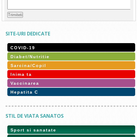
SITE-URI DEDICATE
COVID-19
Diabet/Nutritie
Sarcina/Copil
Inima ta
Vaccinarea
Hepatita C
STIL DE VIATA SANATOS
Sport si sanatate