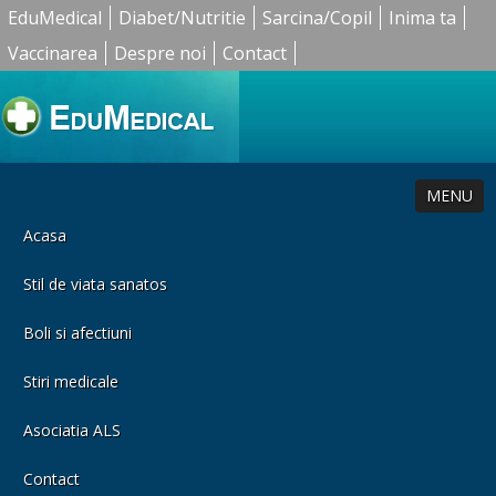
EduMedical
Diabet/Nutritie
Sarcina/Copil
Inima ta
Vaccinarea
Despre noi
Contact
MENU
Acasa
Stil de viata sanatos
Boli si afectiuni
Stiri medicale
Asociatia ALS
Contact