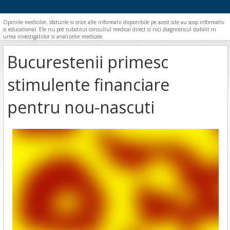
Opiniile medicilor, sfaturile si orice alte informatii disponibile pe acest site au scop informativ
si educational. Ele nu pot substitui consultul medical direct si nici diagnosticul stabilit in
urma investigatiilor si analizelor medicale.
Bucurestenii primesc
stimulente financiare
pentru nou-nascuti