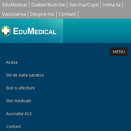
EduMedical
Diabet/Nutritie
Sarcina/Copil
Inima ta
Vaccinarea
Despre noi
Contact
MENU
Acasa
Stil de viata sanatos
Boli si afectiuni
Stiri medicale
Asociatia ALS
Contact