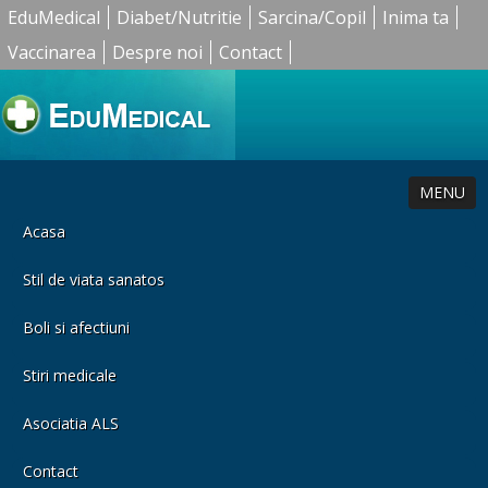
EduMedical
Diabet/Nutritie
Sarcina/Copil
Inima ta
Vaccinarea
Despre noi
Contact
MENU
Acasa
Stil de viata sanatos
Boli si afectiuni
Stiri medicale
Asociatia ALS
Contact