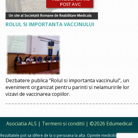
ROLUL SI IMPORTANTA VACCINULUI
Dezbatere publica "Rolul si importanta vaccinului", un
eveniment organizat pentru parinti si nelamuririle lor
vizavi de vaccinarea copiilor.
Asociatia ALS
|
Termeni si conditii
| ©2026 Edumedical
Rezultatele pot sa difere de la o persoana la alta. Opiniile medicilor, sfaturile si