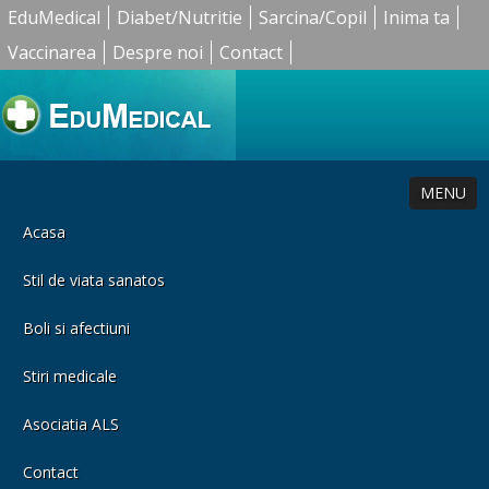
EduMedical
Diabet/Nutritie
Sarcina/Copil
Inima ta
Vaccinarea
Despre noi
Contact
MENU
Acasa
Stil de viata sanatos
Boli si afectiuni
Stiri medicale
Asociatia ALS
Contact