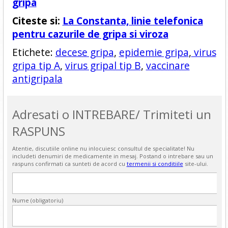
gripa
Citeste si:
La Constanta, linie telefonica
pentru cazurile de gripa si viroza
Etichete:
decese gripa
,
epidemie gripa
,
virus
gripa tip A
,
virus gripal tip B
,
vaccinare
antigripala
Adresati o INTREBARE/ Trimiteti un
RASPUNS
Atentie, discutiile online nu inlocuiesc consultul de specialitate! Nu
includeti denumiri de medicamente in mesaj. Postand o intrebare sau un
raspuns confirmati ca sunteti de acord cu
termenii si conditiile
site-ului.
Nume (obligatoriu)