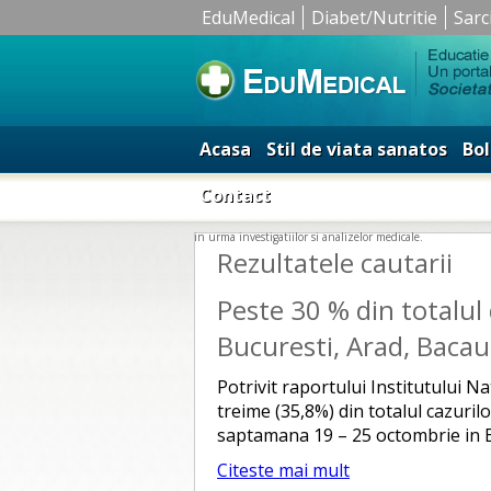
EduMedical
Diabet/Nutritie
Sarc
Acasa
Stil de viata sanatos
Bol
Contact
in urma investigatiilor si analizelor medicale.
Rezultatele cautarii
Peste 30 % din totalul
Bucuresti, Arad, Bacau
Potrivit raportului Institutului N
treime (35,8%) din totalul cazurilo
saptamana 19 – 25 octombrie in Buc
Citeste mai mult