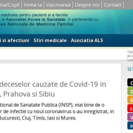
ina/Copil
Inima ta
Vaccinarea
Despre noi
Contact
i si afectiuni
Stiri medicale
Asociatia ALS
Opin
pe a
subs
SI
 deceselor cauzate de Covid-19 in
, Prahova si Sibiu
ational de Sanatate Publica (INSP), mai bine de o
r de infectie cu noul coronavirus s-au inregistrat, in
uresti, Cluj, Timis, Iasi si Mures.