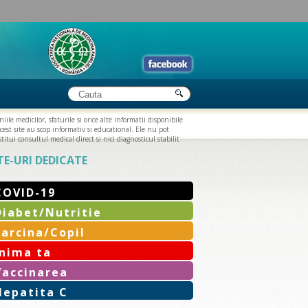
iile medicilor, sfaturile si orice alte informatii disponibile
cest site au scop informativ si educational. Ele nu pot
titui consultul medical direct si nici diagnosticul stabilit
TE-URI DEDICATE
COVID-19
Diabet/Nutritie
Sarcina/Copil
Inima ta
Vaccinarea
Hepatita C