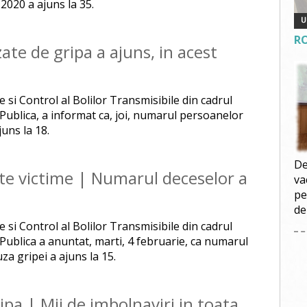
2020 a ajuns la 35.
R
ate de gripa a ajuns, in acest
si Control al Bolilor Transmisibile din cadrul
 Publica, a informat ca, joi, numarul persoanelor
juns la 18.
De
te victime | Numarul deceselor a
va
pe
de
si Control al Bolilor Transmisibile din cadrul
 Publica a anuntat, marti, 4 februarie, ca numarul
a gripei a ajuns la 15.
ipa | Mii de imbolnaviri in toata