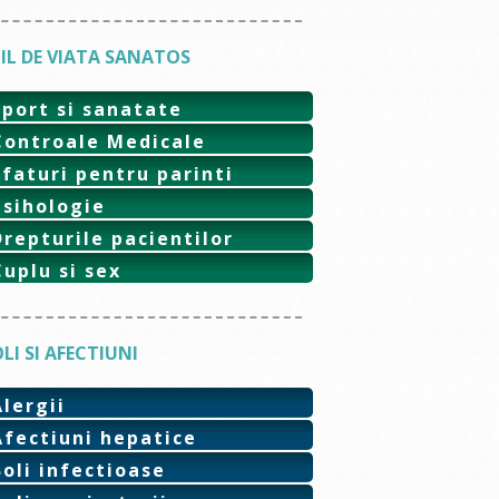
IL DE VIATA SANATOS
Sport si sanatate
Controale Medicale
Sfaturi pentru parinti
Psihologie
Drepturile pacientilor
Cuplu si sex
LI SI AFECTIUNI
Alergii
Afectiuni hepatice
Boli infectioase