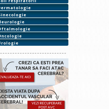
Boli respiratorii
Dermatologie
Ginecologie
Neurologie
Oftalmologie
Oncologie
Urologie