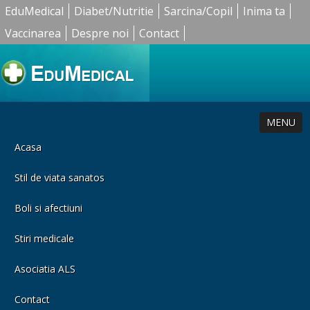
EduMedical
Diabet/Nutritie
Sarcina/Copil
Inima ta
Vaccinarea
Despre noi
Contact
MENU
Acasa
Stil de viata sanatos
Boli si afectiuni
Stiri medicale
Asociatia ALS
Contact