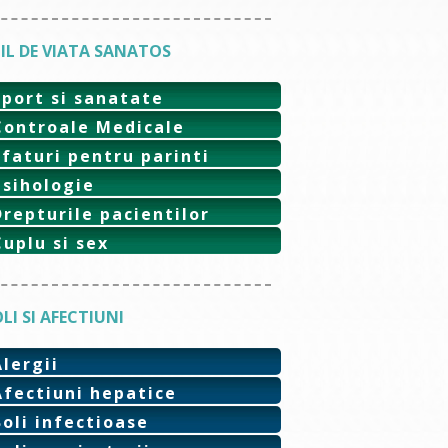
IL DE VIATA SANATOS
Sport si sanatate
Controale Medicale
Sfaturi pentru parinti
Psihologie
Drepturile pacientilor
Cuplu si sex
LI SI AFECTIUNI
Alergii
Afectiuni hepatice
Boli infectioase