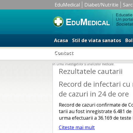
EduMedical
Diabet/Nutritie
Sarc
Acasa
Stil de viata sanatos
Bol
Contact
in urma investigatiilor si analizelor medicale.
Rezultatele cautarii
Record de infectari cu
de cazuri in 24 de ore
Record de cazuri confirmate de Cov
tarii au fost inregistrate 6.481 d
urma efectuarii a 36.169 de teste l
Citeste mai mult