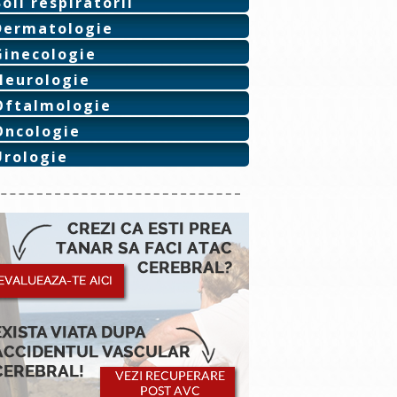
Boli respiratorii
Dermatologie
Ginecologie
Neurologie
Oftalmologie
Oncologie
Urologie