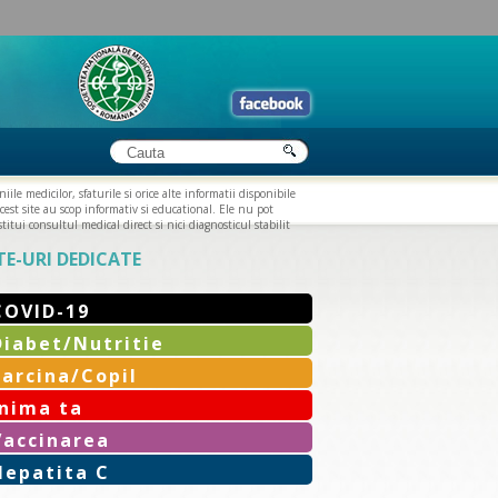
iile medicilor, sfaturile si orice alte informatii disponibile
cest site au scop informativ si educational. Ele nu pot
titui consultul medical direct si nici diagnosticul stabilit
TE-URI DEDICATE
COVID-19
Diabet/Nutritie
Sarcina/Copil
Inima ta
Vaccinarea
Hepatita C