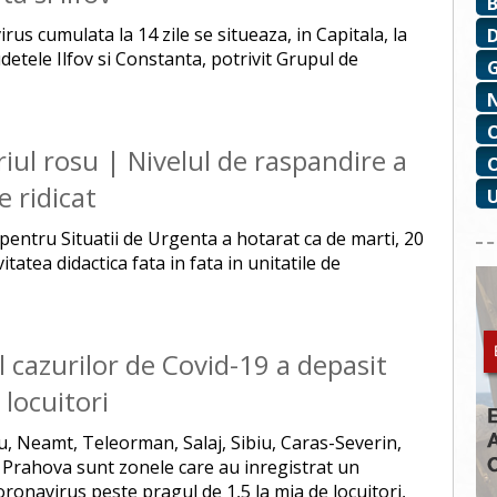
rus cumulata la 14 zile se situeaza, in Capitala, la
udetele Ilfov si Constanta, potrivit Grupul de
riul rosu | Nivelul de raspandire a
e ridicat
pentru Situatii de Urgenta a hotarat ca de marti, 20
tatea didactica fata in fata in unitatile de
cazurilor de Covid-19 a depasit
 locuitori
au, Neamt, Teleorman, Salaj, Sibiu, Caras-Severin,
ov, Prahova sunt zonele care au inregistrat un
coronavirus peste pragul de 1,5 la mia de locuitori,