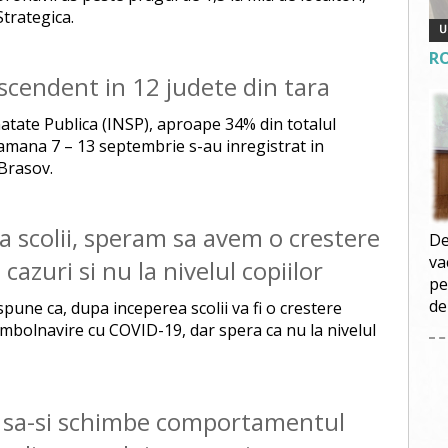
trategica.
R
scendent in 12 judete din tara
natate Publica (INSP), aproape 34% din totalul
amana 7 – 13 septembrie s-au inregistrat in
 Brasov.
 scolii, speram sa avem o crestere
De
va
azuri si nu la nivelul copiilor
pe
de
spune ca, dupa inceperea scolii va fi o crestere
mbolnavire cu COVID-19, dar spera ca nu la nivelul
ri sa-si schimbe comportamentul