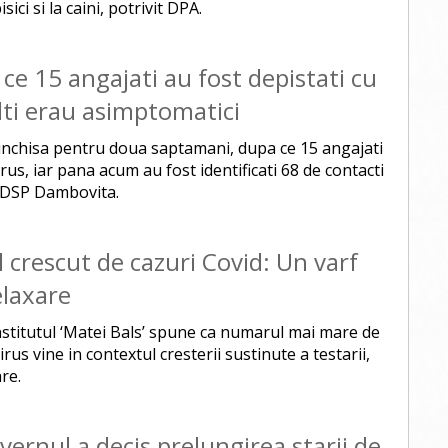
ci si la caini, potrivit DPA.
ce 15 angajati au fost depistati cu
lti erau asimptomatici
 inchisa pentru doua saptamani, dupa ce 15 angajati
rus, iar pana acum au fost identificati 68 de contacti
al DSP Dambovita.
crescut de cazuri Covid: Un varf
elaxare
nstitutul ‘Matei Bals’ spune ca numarul mai mare de
rus vine in contextul cresterii sustinute a testarii,
re.
vernul a decis prelungirea starii de