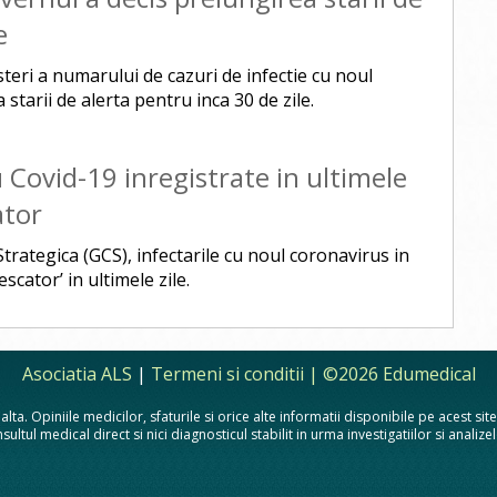
e
esteri a numarului de cazuri de infectie cu noul
starii de alerta pentru inca 30 de zile.
u Covid-19 inregistrate in ultimele
ator
trategica (GCS), infectarile cu noul coronavirus in
cator’ in ultimele zile.
Asociatia ALS
|
Termeni si conditii
| ©2026 Edumedical
lta. Opiniile medicilor, sfaturile si orice alte informatii disponibile pe acest si
sultul medical direct si nici diagnosticul stabilit in urma investigatiilor si analiz