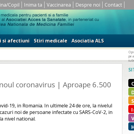
ina/Copil
Inima ta
Vaccinarea
Despre noi
Contact
i si afectiuni
Stiri medicale
Asociatia ALS
Opin
pe a
subs
SI
 noul coronavirus | Aproape 6.500
id-19, in Romania. In ultimele 24 de ore, la nivelul
e cazuri noi de persoane infectate cu SARS-CoV-2, in
a nivel national.