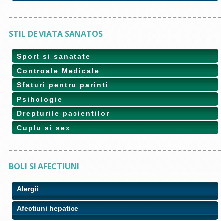
STIL DE VIATA SANATOS
Sport si sanatate
Controale Medicale
Sfaturi pentru parinti
Psihologie
Drepturile pacientilor
Cuplu si sex
BOLI SI AFECTIUNI
Alergii
Afectiuni hepatice