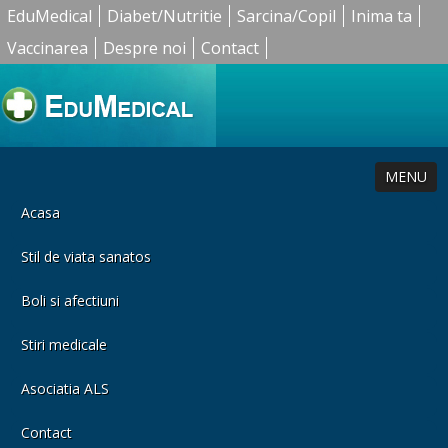
EduMedical
Diabet/Nutritie
Sarcina/Copil
Inima ta
Vaccinarea
Despre noi
Contact
MENU
Acasa
Stil de viata sanatos
Boli si afectiuni
Stiri medicale
Asociatia ALS
Contact