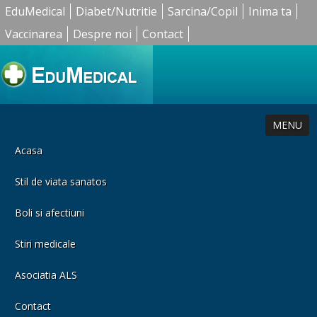
EduMedical
Diabet/Nutritie
Sarcina/Copil
Inima ta
Vaccinarea
Despre noi
Contact
MENU
Acasa
Stil de viata sanatos
Boli si afectiuni
Stiri medicale
Asociatia ALS
Contact