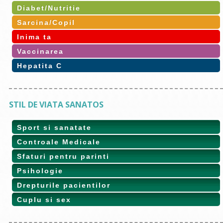
Diabet/Nutritie
Sarcina/Copil
Inima ta
Vaccinarea
Hepatita C
STIL DE VIATA SANATOS
Sport si sanatate
Controale Medicale
Sfaturi pentru parinti
Psihologie
Drepturile pacientilor
Cuplu si sex