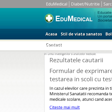
EduMedical
Diabet/Nutritie
Sarc
Acasa
Stil de viata sanatos
Bol
Contact
in urma investigatiilor si analizelor medicale.
Rezultatele cautarii
Formular de exprimar
testarea in scoli cu te
In cazul elevilor care prezinta in
Ministerul Sanatatii recomanda te
medicale scolare, atunci cand aces
Citeste mai mult