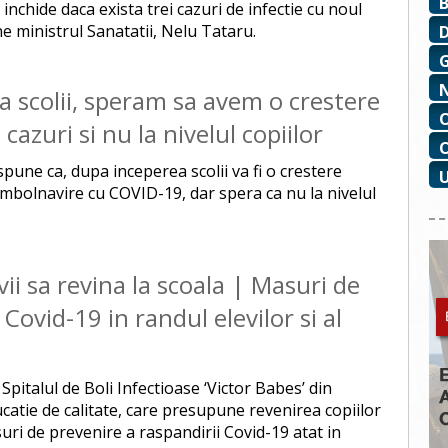
nchide daca exista trei cazuri de infectie cu noul
ne ministrul Sanatatii, Nelu Tataru.
 scolii, speram sa avem o crestere
azuri si nu la nivelul copiilor
spune ca, dupa inceperea scolii va fi o crestere
mbolnavire cu COVID-19, dar spera ca nu la nivelul
vii sa revina la scoala | Masuri de
Covid-19 in randul elevilor si al
 Spitalul de Boli Infectioase ‘Victor Babes’ din
atie de calitate, care presupune revenirea copiilor
uri de prevenire a raspandirii Covid-19 atat in