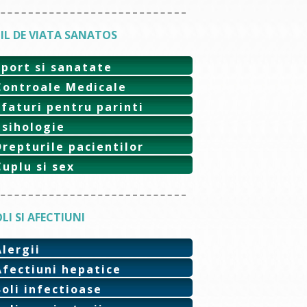
IL DE VIATA SANATOS
Sport si sanatate
Controale Medicale
Sfaturi pentru parinti
Psihologie
Drepturile pacientilor
Cuplu si sex
LI SI AFECTIUNI
Alergii
Afectiuni hepatice
Boli infectioase