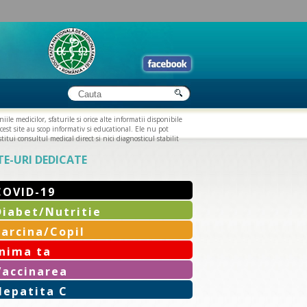
iile medicilor, sfaturile si orice alte informatii disponibile
cest site au scop informativ si educational. Ele nu pot
titui consultul medical direct si nici diagnosticul stabilit
TE-URI DEDICATE
COVID-19
Diabet/Nutritie
Sarcina/Copil
Inima ta
Vaccinarea
Hepatita C