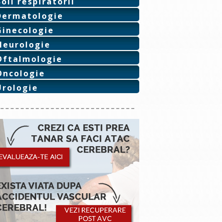
Boli respiratorii
Dermatologie
Ginecologie
Neurologie
Oftalmologie
Oncologie
Urologie