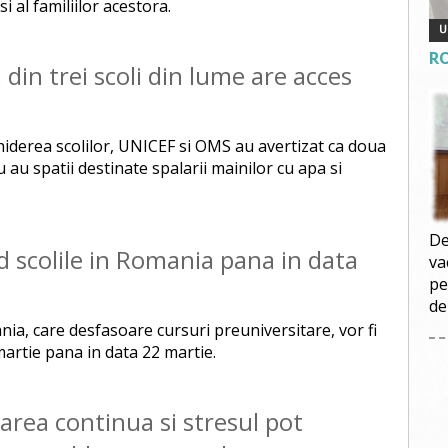
si al familiilor acestora.
R
din trei scoli din lume are acces
hiderea scolilor, UNICEF si OMS au avertizat ca doua
u au spatii destinate spalarii mainilor cu apa si
De
d scolile in Romania pana in data
va
pe
de
ania, care desfasoare cursuri preuniversitare, vor fi
martie pana in data 22 martie.
tarea continua si stresul pot