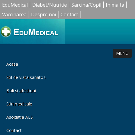
EduMedical
Diabet/Nutritie
Sarcina/Copil
Inima ta
Vaccinarea
Despre noi
Contact
MENU
Acasa
Stil de viata sanatos
Boli si afectiuni
Stiri medicale
Asociatia ALS
Contact