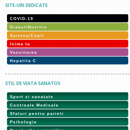
SITE-URI DEDICATE
COVID-19
Diabet/Nutritie
Sarcina/Copil
Inima ta
Vaccinarea
Hepatita C
STIL DE VIATA SANATOS
Sport si sanatate
Controale Medicale
Sfaturi pentru parinti
Psihologie