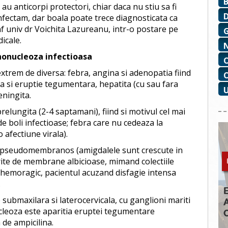
i au anticorpi protectori, chiar daca nu stiu sa fi
infectam, dar boala poate trece diagnosticata ca
onf univ dr Voichita Lazureanu, intr-o postare pe
icale.
onucleoza infectioasa
trem de diversa: febra, angina si adenopatia fiind
a si eruptie tegumentara, hepatita (cu sau fara
eningita.
relungita (2-4 saptamani), fiind si motivul cel mai
e de boli infectioase; febra care nu cedeaza la
o afectiune virala).
ct pseudomembranos (amigdalele sunt crescute in
rite de membrane albicioase, mimand colectiile
 hemoragic, pacientul acuzand disfagie intensa
.
 submaxilara si laterocervicala, cu ganglioni mariti
cleoza este aparitia eruptei tegumentare
de ampicilina.