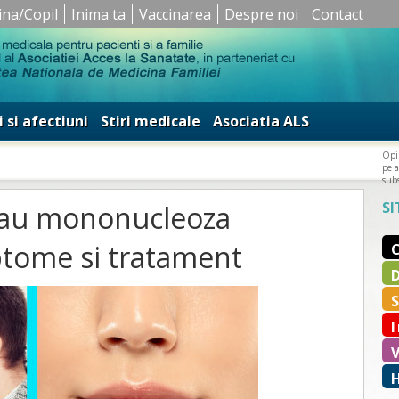
ina/Copil
Inima ta
Vaccinarea
Despre noi
Contact
i si afectiuni
Stiri medicale
Asociatia ALS
Opin
pe a
subs
SI
 sau mononucleoza
ptome si tratament