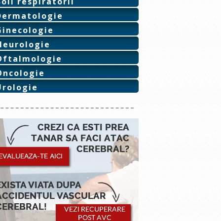
Boli respiratorii
Dermatologie
Ginecologie
Neurologie
Oftalmologie
Oncologie
Urologie