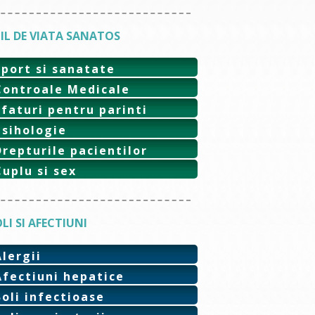
IL DE VIATA SANATOS
Sport si sanatate
Controale Medicale
Sfaturi pentru parinti
Psihologie
Drepturile pacientilor
Cuplu si sex
LI SI AFECTIUNI
Alergii
Afectiuni hepatice
Boli infectioase