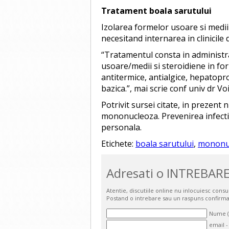
Tratament boala sarutului
Izolarea formelor usoare si medii
necesitand internarea in clinicile 
“Tratamentul consta in administra
usoare/medii si steroidiene in f
antitermice, antialgice, hepatopro
bazica.”, mai scrie conf univ dr V
Potrivit sursei citate, in prezent 
mononucleoza. Prevenirea infectie
personala.
Etichete:
boala sarutului
,
mononuc
Adresati o INTREBARE
Atentie, discutiile online nu inlocuiesc cons
Postand o intrebare sau un raspuns confirma
Nume (o
email -