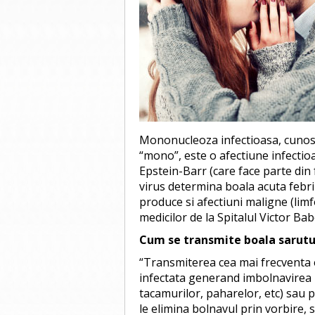
Mononucleoza infectioasa, cunosc
“mono”, este o afectiune infectioa
Epstein-Barr (care face parte din
virus determina boala acuta febri
produce si afectiuni maligne (lim
medicilor de la Spitalul Victor Ba
Cum se transmite boala sarutu
“Transmiterea cea mai frecventa e
infectata generand imbolnavirea p
tacamurilor, paharelor, etc) sau pe
le elimina bolnavul prin vorbire, s