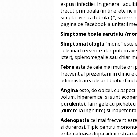
expusi infectiei. In general, adulti
trecut prin boala (in tinerete ne 
simpla “viroza febrila”).”, scrie c
pagina de Facebook a unitatii med
Simptome boala sarutului/mon
Simptomatologia
“mono” este ex
cele mai frecvente; dar putem ave
icter), splenomegalie sau chiar m
Febra
este de cele mai multe ori p
frecvent al prezentarii in clinicil
administrarea de antibiotic (fiind 
Angina
este, de obicei, cu aspe
volum, hiperemice, si sunt acope
purulente), faringele cu picheteu
(durere la inghitire) si inapetenta
Adenopatia
cel mai frecvent este
si durerosi. Tipic pentru mononu
eritematoase dupa administrarea 