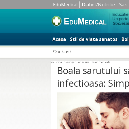
EduMedical
Diabet/Nutritie
Sarc
Acasa
Stil de viata sanatos
Bol
Contact
in urma investigatiilor si analizelor medicale.
Boala sarutului
infectioasa: Sim