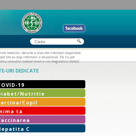
iile medicilor, sfaturile si orice alte informatii disponibile
cest site au scop informativ si educational. Ele nu pot
titui consultul medical direct si nici diagnosticul stabilit
TE-URI DEDICATE
COVID-19
Diabet/Nutritie
Sarcina/Copil
Inima ta
Vaccinarea
Hepatita C