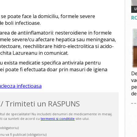
 se poate face la domiciliu, formele severe
R
de boli infectioase.
rea de antiinflamatorii: nesteroidiene in formele
ormele severe/cu afectare hepatica sau meningeana,
tectoare, reechilibrare hidro-electrolitica si acido-
oichita Lazureanu in comunicat.
nu exista medicatie specifica antivirala pentru
i poate fi efectuata doar prin masuri de igiena
De
va
leoza infectioasa
pe
de
/ Trimiteti un RASPUNS
ultul de specialitate! Nu includeti denumiri de medicamente in mesaj.
ti ca sunteti de acord cu
termenii si conditiile
site-ului.
bligatoriu)
 nu va fi publicat (obligatoriu)