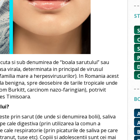
ST
uta si sub denumirea de “boala sarutului” sau
sa virala, determinata in principal de virusul
 familia mare a herpesvirusurilor). In Romania acest
la benigna, spre deosebire de tarile tropicale unde
fom Burkitt, carcinom nazo-faringian), potrivit
bes Timisoara.
BO
lui?
ste prin sarut (de unde si denumirea bolii), saliva
e cale digestiva (prin utilizarea la comun a
 cale respiratorie (prin picaturile de saliva pe care
tranut, tuse etc). Copiii si adolescentii sunt cei mai