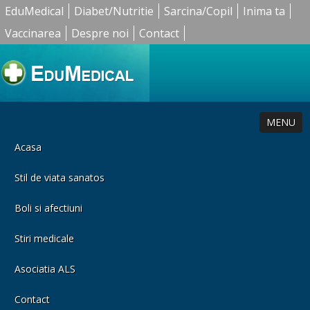
EduMedical
Diabet/Nutritie
Sarcina/Copil
Inima ta
Vaccinarea
Despre noi
Contact
MENU
Acasa
Stil de viata sanatos
Boli si afectiuni
Stiri medicale
Asociatia ALS
Contact